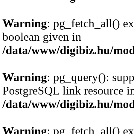
Warning
: pg_fetch_all() e
boolean given in
/data/www/digibiz.hu/mod
Warning
: pg_query(): supp
PostgreSQL link resource i
/data/www/digibiz.hu/mod
Warning
: pg_fetch_all() e