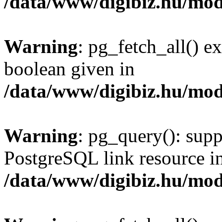
/data/www/digibiz.hu/mod
Warning
: pg_fetch_all() e
boolean given in
/data/www/digibiz.hu/mod
Warning
: pg_query(): supp
PostgreSQL link resource i
/data/www/digibiz.hu/mod