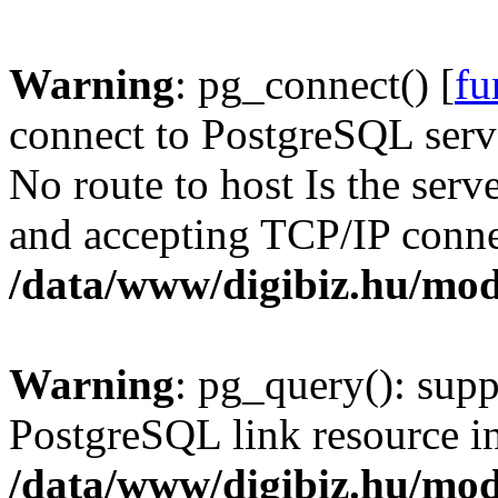
Warning
: pg_connect() [
fu
connect to PostgreSQL serve
No route to host Is the serv
and accepting TCP/IP conne
/data/www/digibiz.hu/mod
Warning
: pg_query(): supp
PostgreSQL link resource i
/data/www/digibiz.hu/mod