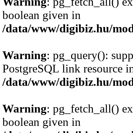
Warning
: pg_fetch_all() e
boolean given in
/data/www/digibiz.hu/mod
Warning
: pg_query(): supp
PostgreSQL link resource i
/data/www/digibiz.hu/mod
Warning
: pg_fetch_all() e
boolean given in