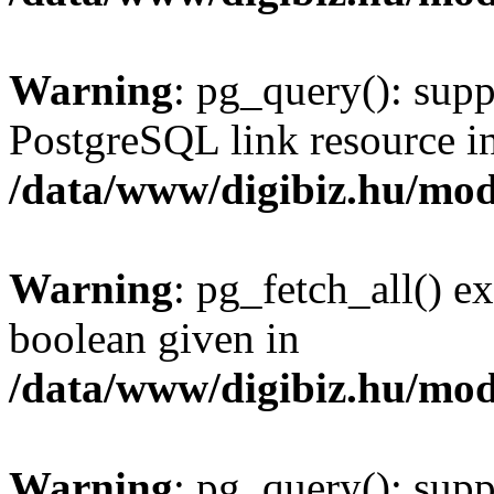
Warning
: pg_query(): supp
PostgreSQL link resource i
/data/www/digibiz.hu/mod
Warning
: pg_fetch_all() e
boolean given in
/data/www/digibiz.hu/mod
Warning
: pg_query(): supp