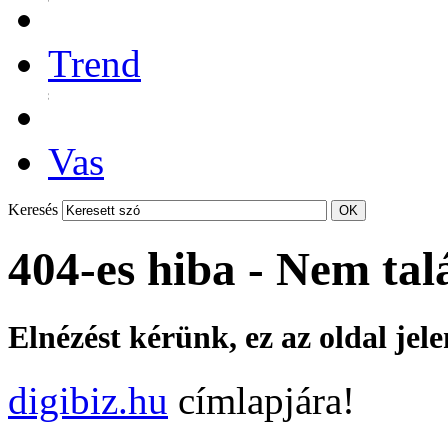
Trend
Vas
Keresés
404-es hiba - Nem tal
Elnézést kérünk, ez az oldal jel
digibiz.hu
címlapjára!