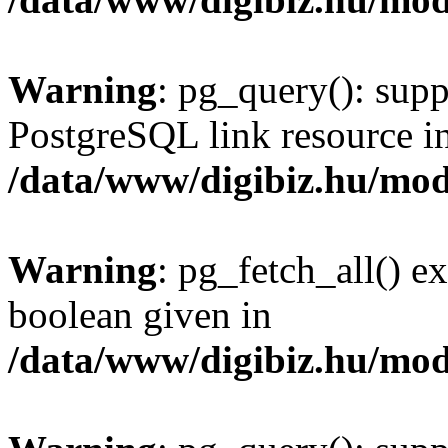
Warning
: pg_query(): supp
PostgreSQL link resource i
/data/www/digibiz.hu/mod
Warning
: pg_fetch_all() e
boolean given in
/data/www/digibiz.hu/mod