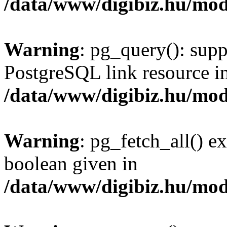
/data/www/digibiz.hu/mod
Warning
: pg_query(): supp
PostgreSQL link resource i
/data/www/digibiz.hu/mod
Warning
: pg_fetch_all() e
boolean given in
/data/www/digibiz.hu/mod