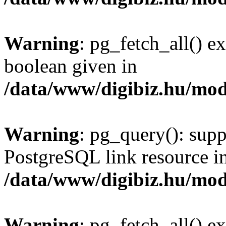
Warning
: pg_fetch_all() e
boolean given in
/data/www/digibiz.hu/mod
Warning
: pg_query(): supp
PostgreSQL link resource i
/data/www/digibiz.hu/mod
Warning
: pg_fetch_all() e