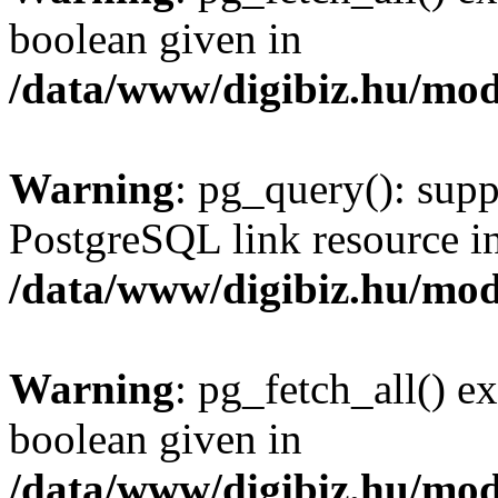
boolean given in
/data/www/digibiz.hu/mod
Warning
: pg_query(): supp
PostgreSQL link resource i
/data/www/digibiz.hu/mod
Warning
: pg_fetch_all() e
boolean given in
/data/www/digibiz.hu/mod