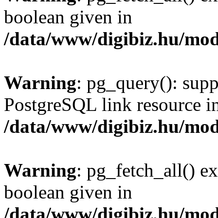
boolean given in
/data/www/digibiz.hu/mod
Warning
: pg_query(): supp
PostgreSQL link resource i
/data/www/digibiz.hu/mod
Warning
: pg_fetch_all() e
boolean given in
/data/www/digibiz.hu/mod