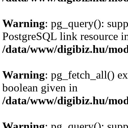
Warning
: pg_query(): supp
PostgreSQL link resource i
/data/www/digibiz.hu/mod
Warning
: pg_fetch_all() e
boolean given in
/data/www/digibiz.hu/mod
Warning
: pg_query(): supp