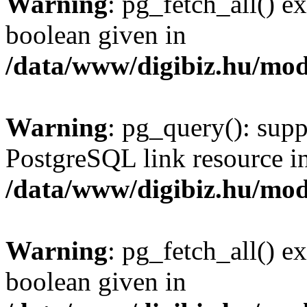
Warning
: pg_fetch_all() e
boolean given in
/data/www/digibiz.hu/mod
Warning
: pg_query(): supp
PostgreSQL link resource i
/data/www/digibiz.hu/mod
Warning
: pg_fetch_all() e
boolean given in