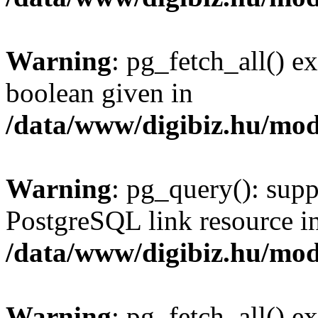
Warning
: pg_fetch_all() e
boolean given in
/data/www/digibiz.hu/mod
Warning
: pg_query(): supp
PostgreSQL link resource i
/data/www/digibiz.hu/mod
Warning
: pg_fetch_all() e