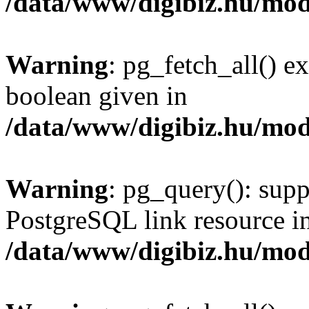
/data/www/digibiz.hu/mod
Warning
: pg_fetch_all() e
boolean given in
/data/www/digibiz.hu/mod
Warning
: pg_query(): supp
PostgreSQL link resource i
/data/www/digibiz.hu/mod