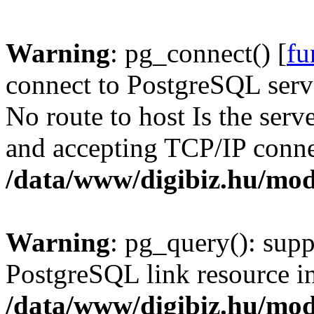
Warning
: pg_connect() [
fu
connect to PostgreSQL serve
No route to host Is the serv
and accepting TCP/IP conne
/data/www/digibiz.hu/mod
Warning
: pg_query(): supp
PostgreSQL link resource i
/data/www/digibiz.hu/mod