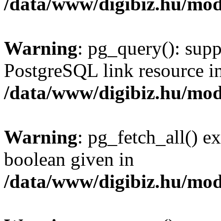
/data/www/digibiz.hu/mod
Warning
: pg_query(): supp
PostgreSQL link resource i
/data/www/digibiz.hu/mod
Warning
: pg_fetch_all() e
boolean given in
/data/www/digibiz.hu/mod