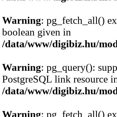
Warning
: pg_fetch_all() e
boolean given in
/data/www/digibiz.hu/mod
Warning
: pg_query(): supp
PostgreSQL link resource i
/data/www/digibiz.hu/mod
Warning
: pg_fetch_all() e