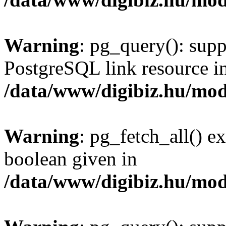
Warning
: pg_query(): supp
PostgreSQL link resource i
/data/www/digibiz.hu/mod
Warning
: pg_fetch_all() e
boolean given in
/data/www/digibiz.hu/mod