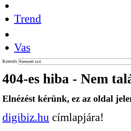
Trend
Vas
Keresés
404-es hiba - Nem tal
Elnézést kérünk, ez az oldal jel
digibiz.hu
címlapjára!