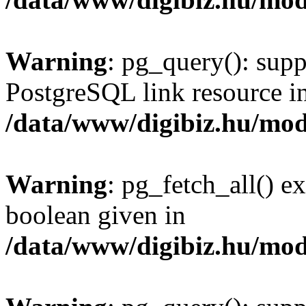
Warning
: pg_query(): supp
PostgreSQL link resource i
/data/www/digibiz.hu/mod
Warning
: pg_fetch_all() e
boolean given in
/data/www/digibiz.hu/mod