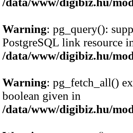
/data/www/digibiz.hu/mod
Warning
: pg_query(): supp
PostgreSQL link resource i
/data/www/digibiz.hu/mod
Warning
: pg_fetch_all() e
boolean given in
/data/www/digibiz.hu/mod