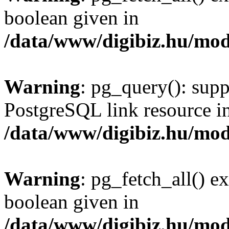
boolean given in
/data/www/digibiz.hu/mod
Warning
: pg_query(): supp
PostgreSQL link resource i
/data/www/digibiz.hu/mod
Warning
: pg_fetch_all() e
boolean given in
/data/www/digibiz.hu/mod