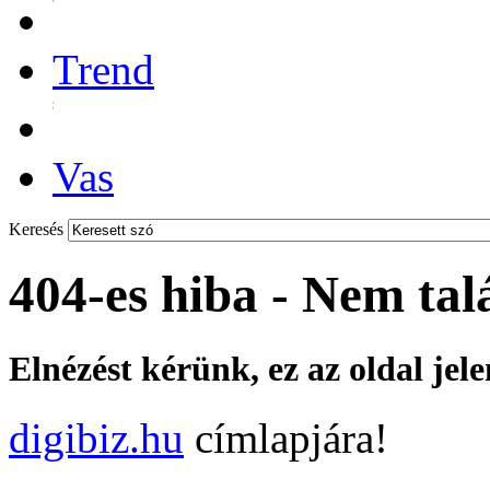
Trend
Vas
Keresés
404-es hiba - Nem tal
Elnézést kérünk, ez az oldal jel
digibiz.hu
címlapjára!