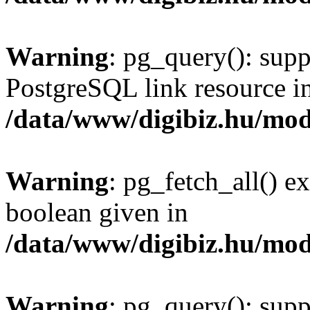
Warning
: pg_query(): supp
PostgreSQL link resource i
/data/www/digibiz.hu/mod
Warning
: pg_fetch_all() e
boolean given in
/data/www/digibiz.hu/mod
Warning
: pg_query(): supp