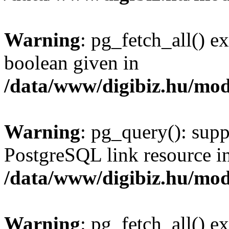
Warning
: pg_fetch_all() e
boolean given in
/data/www/digibiz.hu/mod
Warning
: pg_query(): supp
PostgreSQL link resource i
/data/www/digibiz.hu/mod
Warning
: pg_fetch_all() e