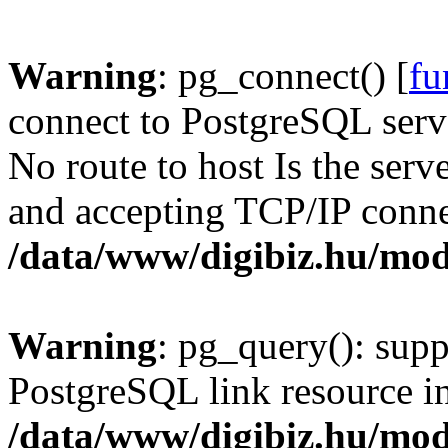
Warning
: pg_connect() [
fu
connect to PostgreSQL serve
No route to host Is the serv
and accepting TCP/IP conne
/data/www/digibiz.hu/mod
Warning
: pg_query(): supp
PostgreSQL link resource i
/data/www/digibiz.hu/mod