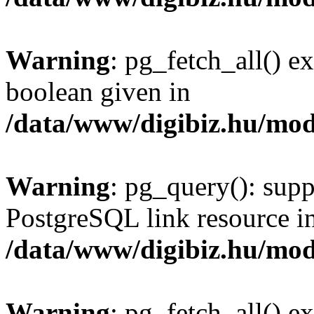
Warning
: pg_fetch_all() e
boolean given in
/data/www/digibiz.hu/mod
Warning
: pg_query(): supp
PostgreSQL link resource i
/data/www/digibiz.hu/mod
Warning
: pg_fetch_all() e