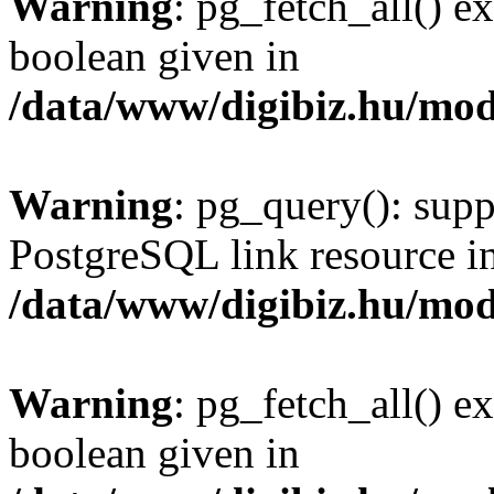
Warning
: pg_fetch_all() e
boolean given in
/data/www/digibiz.hu/mod
Warning
: pg_query(): supp
PostgreSQL link resource i
/data/www/digibiz.hu/mod
Warning
: pg_fetch_all() e
boolean given in