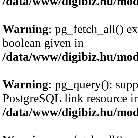
/data/www/digibiz.hu/mod
Warning
: pg_fetch_all() e
boolean given in
/data/www/digibiz.hu/mod
Warning
: pg_query(): supp
PostgreSQL link resource i
/data/www/digibiz.hu/mod