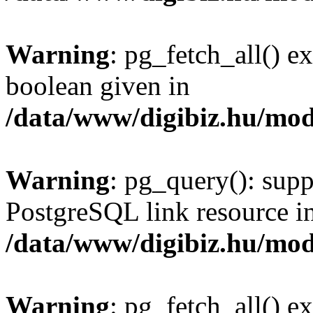
Warning
: pg_fetch_all() e
boolean given in
/data/www/digibiz.hu/mod
Warning
: pg_query(): supp
PostgreSQL link resource i
/data/www/digibiz.hu/mod
Warning
: pg_fetch_all() e