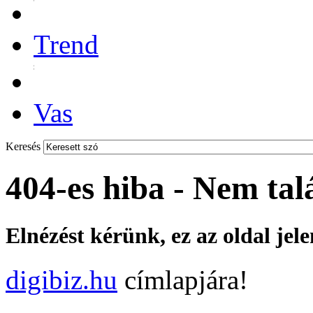
Trend
Vas
Keresés
404-es hiba - Nem tal
Elnézést kérünk, ez az oldal jel
digibiz.hu
címlapjára!