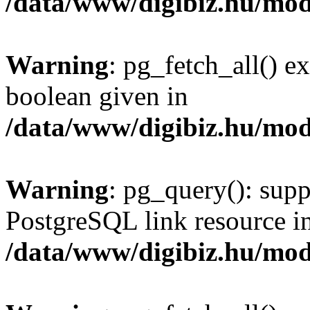
/data/www/digibiz.hu/mod
Warning
: pg_fetch_all() e
boolean given in
/data/www/digibiz.hu/mod
Warning
: pg_query(): supp
PostgreSQL link resource i
/data/www/digibiz.hu/mod