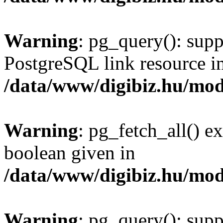
Warning
: pg_query(): supp
PostgreSQL link resource i
/data/www/digibiz.hu/mod
Warning
: pg_fetch_all() e
boolean given in
/data/www/digibiz.hu/mod
Warning
: pg_query(): supp