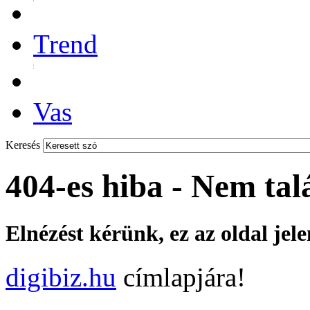
Trend
Vas
Keresés
404-es hiba - Nem tal
Elnézést kérünk, ez az oldal jel
digibiz.hu
címlapjára!