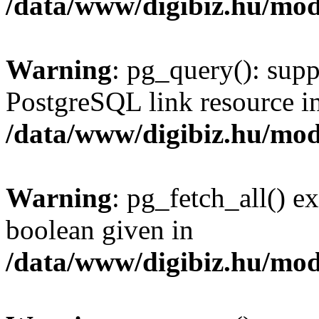
/data/www/digibiz.hu/mod
Warning
: pg_query(): supp
PostgreSQL link resource i
/data/www/digibiz.hu/mod
Warning
: pg_fetch_all() e
boolean given in
/data/www/digibiz.hu/mod