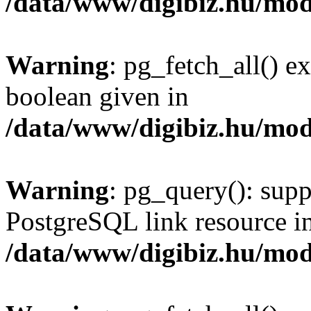
/data/www/digibiz.hu/mod
Warning
: pg_fetch_all() e
boolean given in
/data/www/digibiz.hu/mod
Warning
: pg_query(): supp
PostgreSQL link resource i
/data/www/digibiz.hu/mod