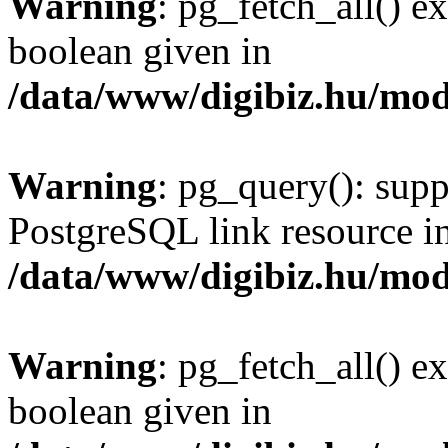
Warning
: pg_fetch_all() e
boolean given in
/data/www/digibiz.hu/mod
Warning
: pg_query(): supp
PostgreSQL link resource i
/data/www/digibiz.hu/mod
Warning
: pg_fetch_all() e
boolean given in