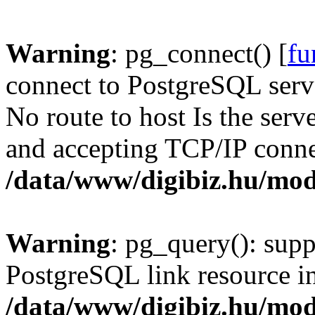
Warning
: pg_connect() [
fu
connect to PostgreSQL serve
No route to host Is the serv
and accepting TCP/IP conne
/data/www/digibiz.hu/mod
Warning
: pg_query(): supp
PostgreSQL link resource i
/data/www/digibiz.hu/mod