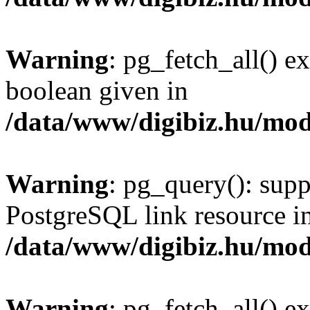
Warning
: pg_fetch_all() e
boolean given in
/data/www/digibiz.hu/mod
Warning
: pg_query(): supp
PostgreSQL link resource i
/data/www/digibiz.hu/mod
Warning
: pg_fetch_all() e