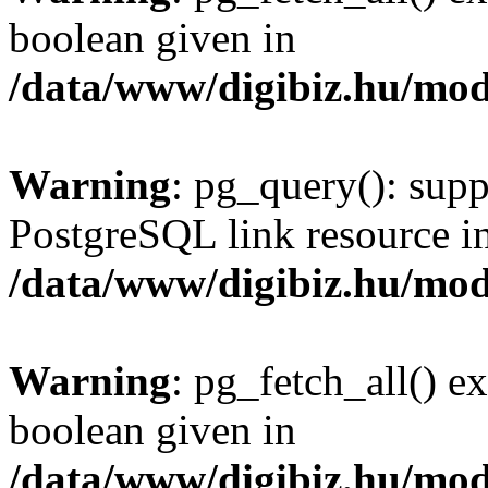
boolean given in
/data/www/digibiz.hu/mod
Warning
: pg_query(): supp
PostgreSQL link resource i
/data/www/digibiz.hu/mod
Warning
: pg_fetch_all() e
boolean given in
/data/www/digibiz.hu/mod