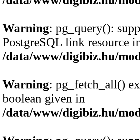
Warning
: pg_query(): supp
PostgreSQL link resource i
/data/www/digibiz.hu/mod
Warning
: pg_fetch_all() e
boolean given in
/data/www/digibiz.hu/mod