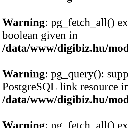
Warning
: pg_fetch_all() e
boolean given in
/data/www/digibiz.hu/mod
Warning
: pg_query(): supp
PostgreSQL link resource i
/data/www/digibiz.hu/mod
Warning
: pg_fetch_all() e