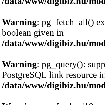
/data/www/digibiz.hu/mod
Warning
: pg_fetch_all() e
boolean given in
/data/www/digibiz.hu/mod
Warning
: pg_query(): supp
PostgreSQL link resource i
/data/www/digibiz.hu/mod