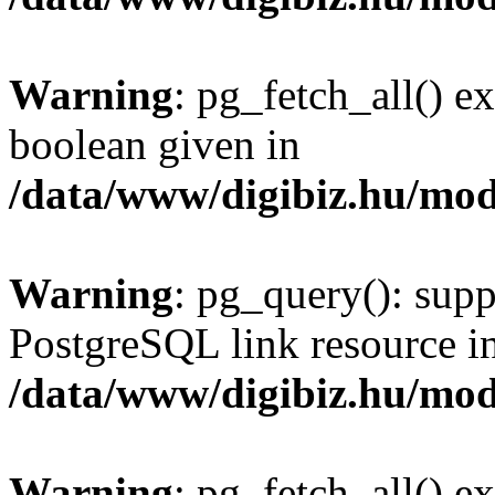
Warning
: pg_fetch_all() e
boolean given in
/data/www/digibiz.hu/mod
Warning
: pg_query(): supp
PostgreSQL link resource i
/data/www/digibiz.hu/mod
Warning
: pg_fetch_all() e