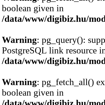
boolean given in
/data/www/digibiz.hu/mod
Warning
: pg_query(): supp
PostgreSQL link resource i
/data/www/digibiz.hu/mod
Warning
: pg_fetch_all() e
boolean given in
/data/www/digibiz.hu/mod