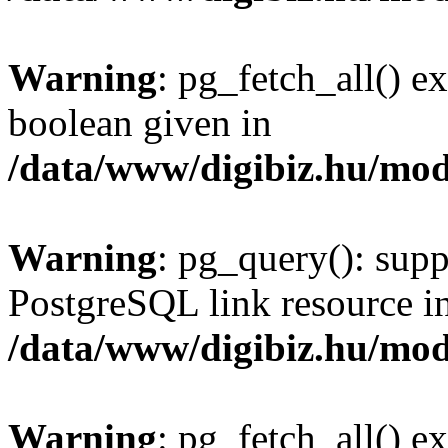
Warning
: pg_fetch_all() e
boolean given in
/data/www/digibiz.hu/mod
Warning
: pg_query(): supp
PostgreSQL link resource i
/data/www/digibiz.hu/mod
Warning
: pg_fetch_all() e