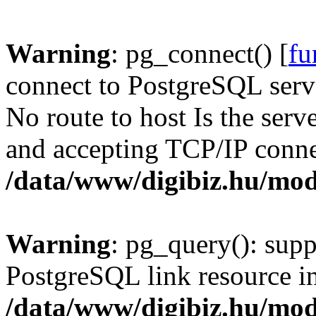
Warning
: pg_connect() [
fu
connect to PostgreSQL serve
No route to host Is the serv
and accepting TCP/IP conne
/data/www/digibiz.hu/mod
Warning
: pg_query(): supp
PostgreSQL link resource i
/data/www/digibiz.hu/mod