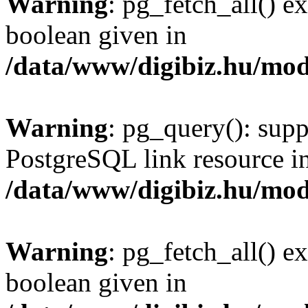
Warning
: pg_fetch_all() e
boolean given in
/data/www/digibiz.hu/mod
Warning
: pg_query(): supp
PostgreSQL link resource i
/data/www/digibiz.hu/mod
Warning
: pg_fetch_all() e
boolean given in