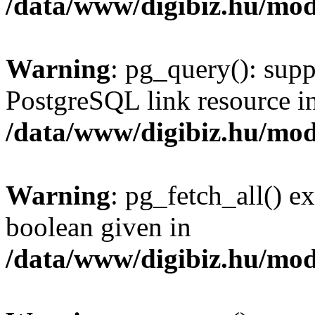
/data/www/digibiz.hu/mod
Warning
: pg_query(): supp
PostgreSQL link resource i
/data/www/digibiz.hu/mod
Warning
: pg_fetch_all() e
boolean given in
/data/www/digibiz.hu/mod