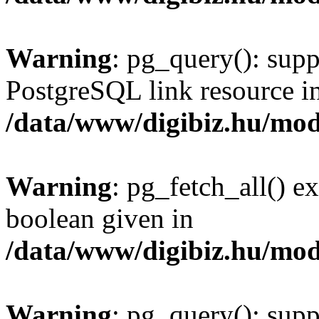
Warning
: pg_query(): supp
PostgreSQL link resource i
/data/www/digibiz.hu/mod
Warning
: pg_fetch_all() e
boolean given in
/data/www/digibiz.hu/mod
Warning
: pg_query(): supp