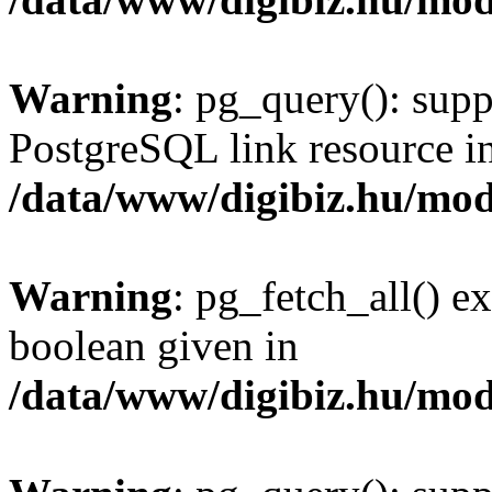
Warning
: pg_query(): supp
PostgreSQL link resource i
/data/www/digibiz.hu/mod
Warning
: pg_fetch_all() e
boolean given in
/data/www/digibiz.hu/mod