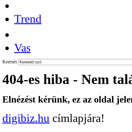
Trend
Vas
Keresés
404-es hiba - Nem tal
Elnézést kérünk, ez az oldal jel
digibiz.hu
címlapjára!