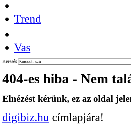
Trend
Vas
Keresés
404-es hiba - Nem tal
Elnézést kérünk, ez az oldal jel
digibiz.hu
címlapjára!