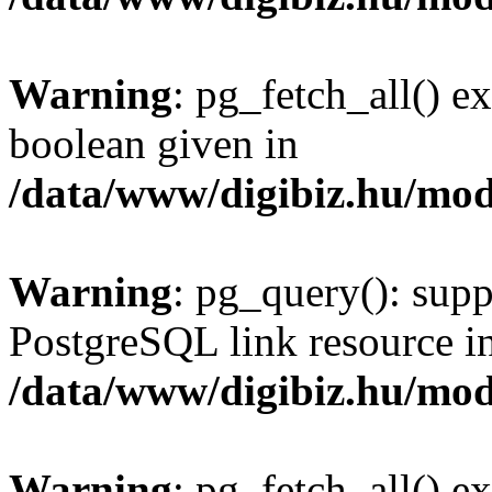
Warning
: pg_fetch_all() e
boolean given in
/data/www/digibiz.hu/mod
Warning
: pg_query(): supp
PostgreSQL link resource i
/data/www/digibiz.hu/mod
Warning
: pg_fetch_all() e