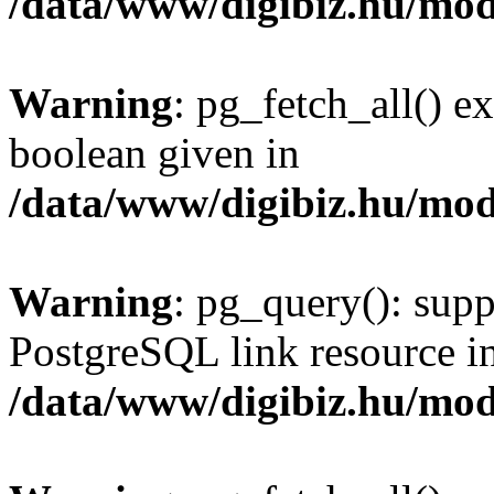
/data/www/digibiz.hu/mod
Warning
: pg_fetch_all() e
boolean given in
/data/www/digibiz.hu/mod
Warning
: pg_query(): supp
PostgreSQL link resource i
/data/www/digibiz.hu/mod