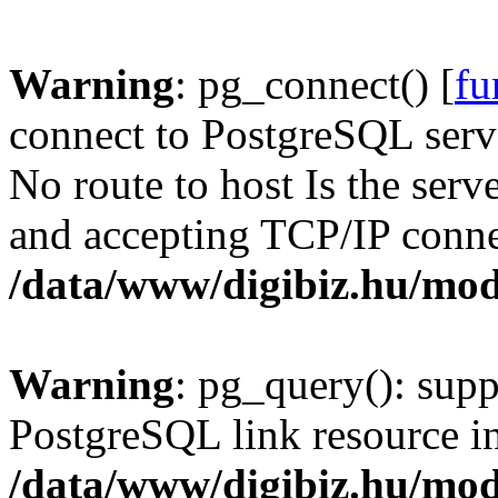
Warning
: pg_connect() [
fu
connect to PostgreSQL serve
No route to host Is the serv
and accepting TCP/IP conne
/data/www/digibiz.hu/mod
Warning
: pg_query(): supp
PostgreSQL link resource i
/data/www/digibiz.hu/mod