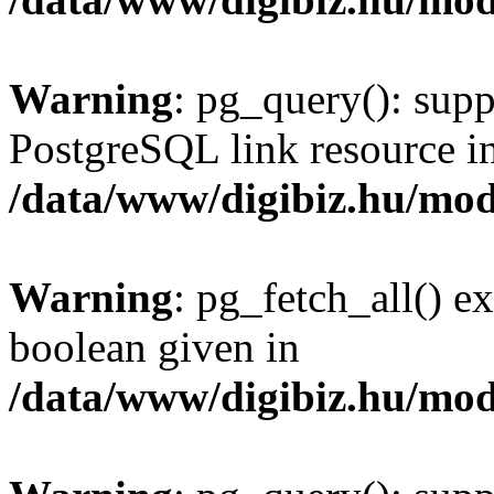
Warning
: pg_query(): supp
PostgreSQL link resource i
/data/www/digibiz.hu/mod
Warning
: pg_fetch_all() e
boolean given in
/data/www/digibiz.hu/mod