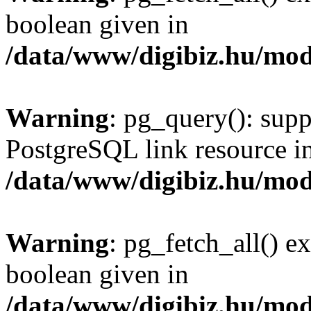
boolean given in
/data/www/digibiz.hu/mod
Warning
: pg_query(): supp
PostgreSQL link resource i
/data/www/digibiz.hu/mod
Warning
: pg_fetch_all() e
boolean given in
/data/www/digibiz.hu/mod