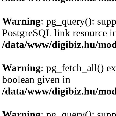
Warning
: pg_query(): supp
PostgreSQL link resource i
/data/www/digibiz.hu/mod
Warning
: pg_fetch_all() e
boolean given in
/data/www/digibiz.hu/mod
Warning
: pg_query(): supp