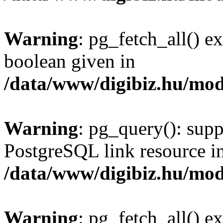
Warning
: pg_fetch_all() e
boolean given in
/data/www/digibiz.hu/mod
Warning
: pg_query(): supp
PostgreSQL link resource i
/data/www/digibiz.hu/mod
Warning
: pg_fetch_all() e