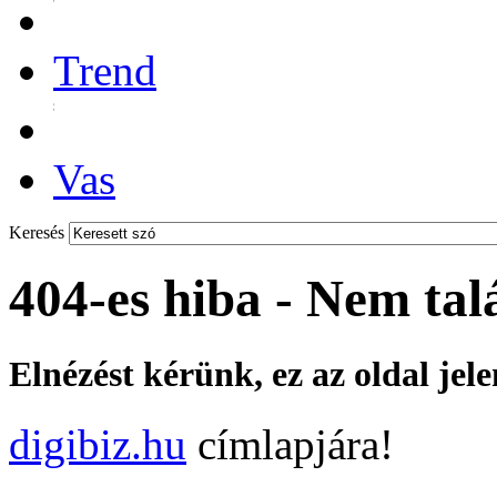
Trend
Vas
Keresés
404-es hiba - Nem tal
Elnézést kérünk, ez az oldal jel
digibiz.hu
címlapjára!