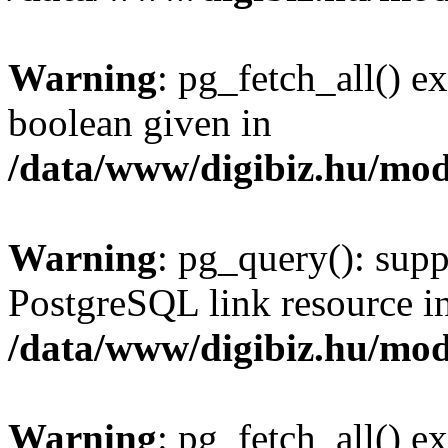
Warning
: pg_fetch_all() e
boolean given in
/data/www/digibiz.hu/mod
Warning
: pg_query(): supp
PostgreSQL link resource i
/data/www/digibiz.hu/mod
Warning
: pg_fetch_all() e