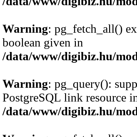
/data/www/digibiz.hu/mod
Warning
: pg_fetch_all() e
boolean given in
/data/www/digibiz.hu/mod
Warning
: pg_query(): supp
PostgreSQL link resource i
/data/www/digibiz.hu/mod