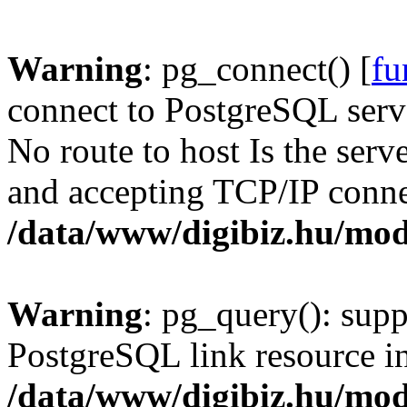
Warning
: pg_connect() [
fu
connect to PostgreSQL serve
No route to host Is the serv
and accepting TCP/IP conne
/data/www/digibiz.hu/mod
Warning
: pg_query(): supp
PostgreSQL link resource i
/data/www/digibiz.hu/mod