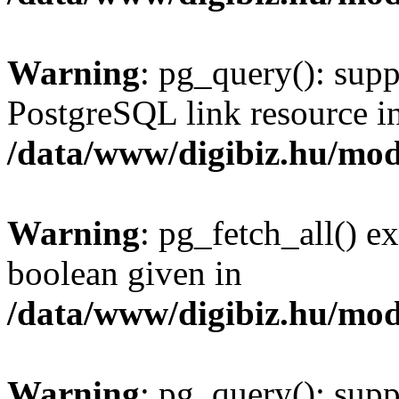
Warning
: pg_query(): supp
PostgreSQL link resource i
/data/www/digibiz.hu/mod
Warning
: pg_fetch_all() e
boolean given in
/data/www/digibiz.hu/mod
Warning
: pg_query(): supp