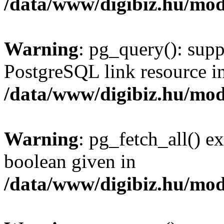
/data/www/digibiz.hu/mod
Warning
: pg_query(): supp
PostgreSQL link resource i
/data/www/digibiz.hu/mod
Warning
: pg_fetch_all() e
boolean given in
/data/www/digibiz.hu/mod