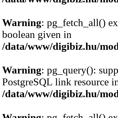
Warning
: pg_fetch_all() e
boolean given in
/data/www/digibiz.hu/mod
Warning
: pg_query(): supp
PostgreSQL link resource i
/data/www/digibiz.hu/mod
Warning
: pg_fetch_all() e