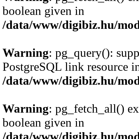
boolean given in
/data/www/digibiz.hu/mod
Warning
: pg_query(): supp
PostgreSQL link resource i
/data/www/digibiz.hu/mod
Warning
: pg_fetch_all() e
boolean given in
/data/www/digibiz.hu/mod