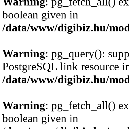
Warning
: pg_fetch_all() e
boolean given in
/data/www/digibiz.hu/mod
Warning
: pg_query(): supp
PostgreSQL link resource i
/data/www/digibiz.hu/mod
Warning
: pg_fetch_all() e
boolean given in