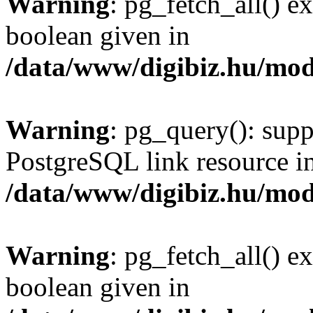
Warning
: pg_fetch_all() e
boolean given in
/data/www/digibiz.hu/mod
Warning
: pg_query(): supp
PostgreSQL link resource i
/data/www/digibiz.hu/mod
Warning
: pg_fetch_all() e
boolean given in