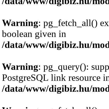
/data/www/digibiz.hu/mod
Warning
: pg_fetch_all() e
boolean given in
/data/www/digibiz.hu/mod
Warning
: pg_query(): supp
PostgreSQL link resource i
/data/www/digibiz.hu/mod