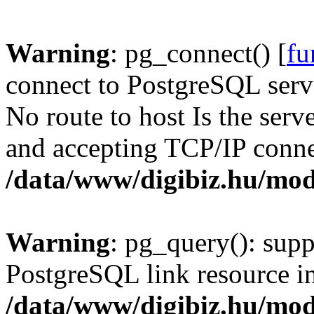
Warning
: pg_connect() [
fu
connect to PostgreSQL serve
No route to host Is the serv
and accepting TCP/IP conne
/data/www/digibiz.hu/mod
Warning
: pg_query(): supp
PostgreSQL link resource i
/data/www/digibiz.hu/mod