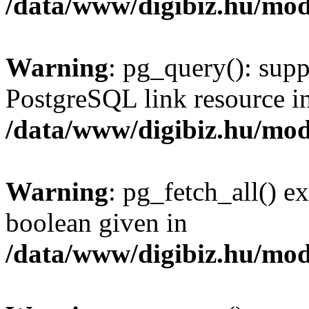
/data/www/digibiz.hu/mod
Warning
: pg_query(): supp
PostgreSQL link resource i
/data/www/digibiz.hu/mod
Warning
: pg_fetch_all() e
boolean given in
/data/www/digibiz.hu/mod