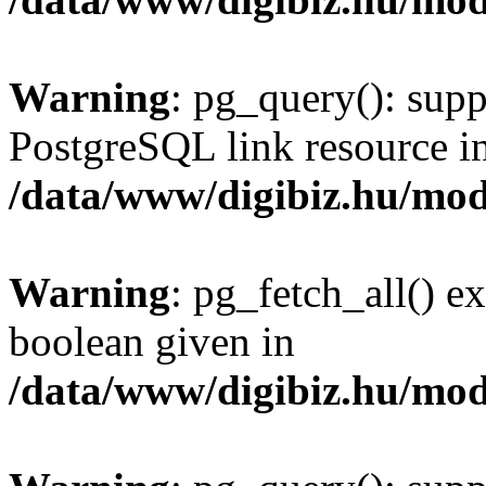
Warning
: pg_query(): supp
PostgreSQL link resource i
/data/www/digibiz.hu/mod
Warning
: pg_fetch_all() e
boolean given in
/data/www/digibiz.hu/mod