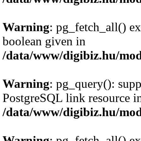
Warning
: pg_fetch_all() e
boolean given in
/data/www/digibiz.hu/mod
Warning
: pg_query(): supp
PostgreSQL link resource i
/data/www/digibiz.hu/mod
Warning
: pg_fetch_all() e