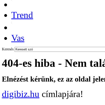
Trend
Vas
Keresés
404-es hiba - Nem tal
Elnézést kérünk, ez az oldal jel
digibiz.hu
címlapjára!