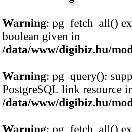
Warning
: pg_fetch_all() e
boolean given in
/data/www/digibiz.hu/mod
Warning
: pg_query(): supp
PostgreSQL link resource i
/data/www/digibiz.hu/mod
Warning
: pg_fetch_all() e