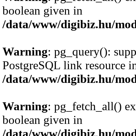
boolean given in
/data/www/digibiz.hu/mod
Warning
: pg_query(): supp
PostgreSQL link resource i
/data/www/digibiz.hu/mod
Warning
: pg_fetch_all() e
boolean given in
/data/www/digibiz.hu/mod