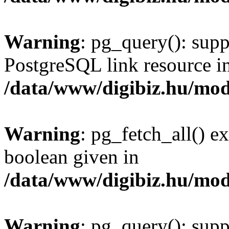
Warning
: pg_query(): supp
PostgreSQL link resource i
/data/www/digibiz.hu/mod
Warning
: pg_fetch_all() e
boolean given in
/data/www/digibiz.hu/mod
Warning
: pg_query(): supp