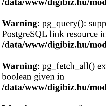
/data/www/digibiz.hu/mod
Warning
: pg_query(): supp
PostgreSQL link resource i
/data/www/digibiz.hu/mod
Warning
: pg_fetch_all() e
boolean given in
/data/www/digibiz.hu/mod