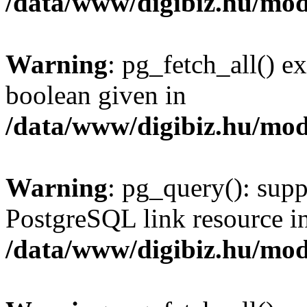
/data/www/digibiz.hu/mod
Warning
: pg_fetch_all() e
boolean given in
/data/www/digibiz.hu/mod
Warning
: pg_query(): supp
PostgreSQL link resource i
/data/www/digibiz.hu/mod