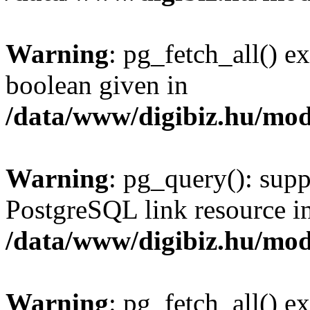
Warning
: pg_fetch_all() e
boolean given in
/data/www/digibiz.hu/mod
Warning
: pg_query(): supp
PostgreSQL link resource i
/data/www/digibiz.hu/mod
Warning
: pg_fetch_all() e