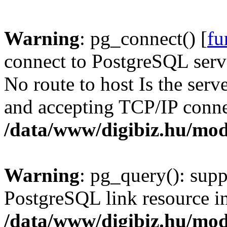
Warning
: pg_connect() [
fu
connect to PostgreSQL serve
No route to host Is the serv
and accepting TCP/IP conne
/data/www/digibiz.hu/mod
Warning
: pg_query(): supp
PostgreSQL link resource i
/data/www/digibiz.hu/mod