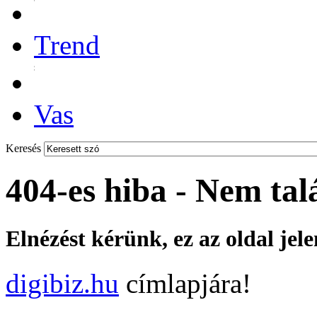
Trend
Vas
Keresés
404-es hiba - Nem tal
Elnézést kérünk, ez az oldal jel
digibiz.hu
címlapjára!