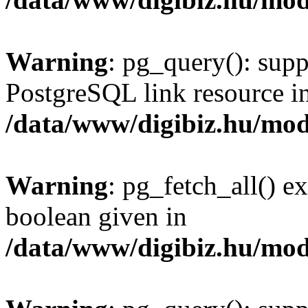
Warning
: pg_query(): supp
PostgreSQL link resource i
/data/www/digibiz.hu/mod
Warning
: pg_fetch_all() e
boolean given in
/data/www/digibiz.hu/mod