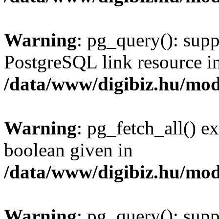
Warning
: pg_query(): supp
PostgreSQL link resource i
/data/www/digibiz.hu/mod
Warning
: pg_fetch_all() e
boolean given in
/data/www/digibiz.hu/mod
Warning
: pg_query(): supp