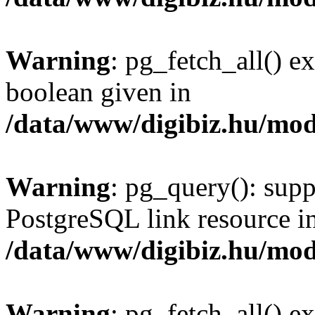
Warning
: pg_fetch_all() e
boolean given in
/data/www/digibiz.hu/mod
Warning
: pg_query(): supp
PostgreSQL link resource i
/data/www/digibiz.hu/mod
Warning
: pg_fetch_all() e