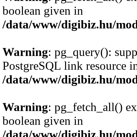
boolean given in
/data/www/digibiz.hu/mod
Warning
: pg_query(): supp
PostgreSQL link resource i
/data/www/digibiz.hu/mod
Warning
: pg_fetch_all() e
boolean given in
/data/www/digibiz.hu/mod