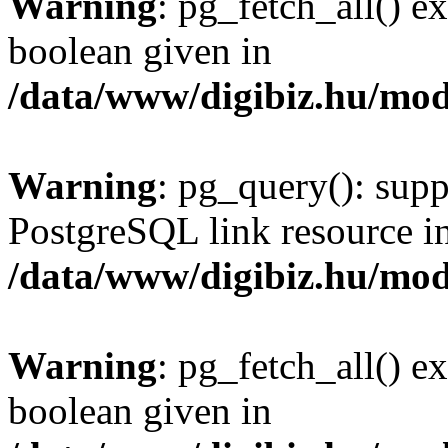
Warning
: pg_fetch_all() e
boolean given in
/data/www/digibiz.hu/mod
Warning
: pg_query(): supp
PostgreSQL link resource i
/data/www/digibiz.hu/mod
Warning
: pg_fetch_all() e
boolean given in