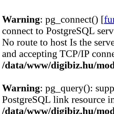
Warning
: pg_connect() [
fu
connect to PostgreSQL serve
No route to host Is the serv
and accepting TCP/IP conne
/data/www/digibiz.hu/mod
Warning
: pg_query(): supp
PostgreSQL link resource i
/data/www/digibiz.hu/mod