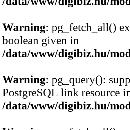
/data/www/digibiz.hu/mod
Warning
: pg_fetch_all() e
boolean given in
/data/www/digibiz.hu/mod
Warning
: pg_query(): supp
PostgreSQL link resource i
/data/www/digibiz.hu/mod