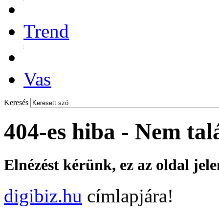
Trend
Vas
Keresés
404-es hiba - Nem tal
Elnézést kérünk, ez az oldal jel
digibiz.hu
címlapjára!