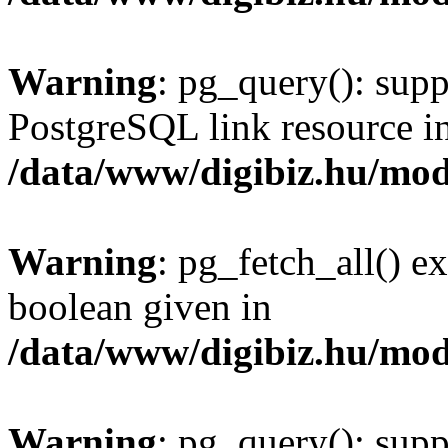
Warning
: pg_query(): supp
PostgreSQL link resource i
/data/www/digibiz.hu/mod
Warning
: pg_fetch_all() e
boolean given in
/data/www/digibiz.hu/mod
Warning
: pg_query(): supp