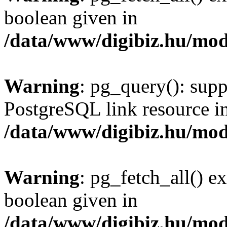
boolean given in
/data/www/digibiz.hu/mod
Warning
: pg_query(): supp
PostgreSQL link resource i
/data/www/digibiz.hu/mod
Warning
: pg_fetch_all() e
boolean given in
/data/www/digibiz.hu/mod