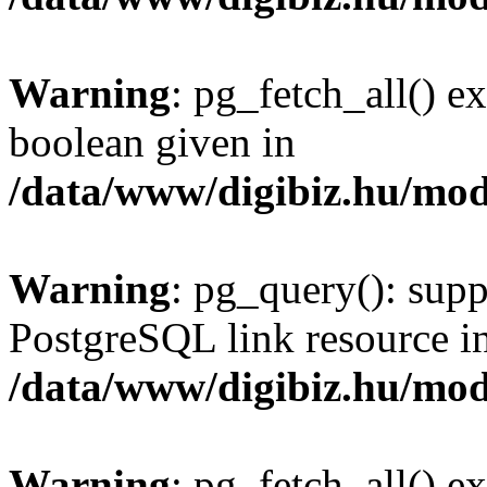
Warning
: pg_fetch_all() e
boolean given in
/data/www/digibiz.hu/mod
Warning
: pg_query(): supp
PostgreSQL link resource i
/data/www/digibiz.hu/mod
Warning
: pg_fetch_all() e