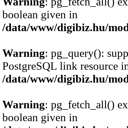
Warning
: pg_fetch_all() e
boolean given in
/data/www/digibiz.hu/mod
Warning
: pg_query(): supp
PostgreSQL link resource i
/data/www/digibiz.hu/mod
Warning
: pg_fetch_all() e
boolean given in