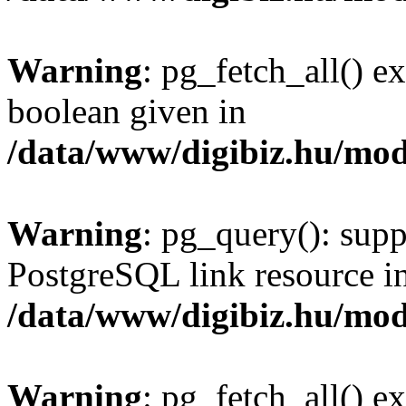
Warning
: pg_fetch_all() e
boolean given in
/data/www/digibiz.hu/mod
Warning
: pg_query(): supp
PostgreSQL link resource i
/data/www/digibiz.hu/mod
Warning
: pg_fetch_all() e