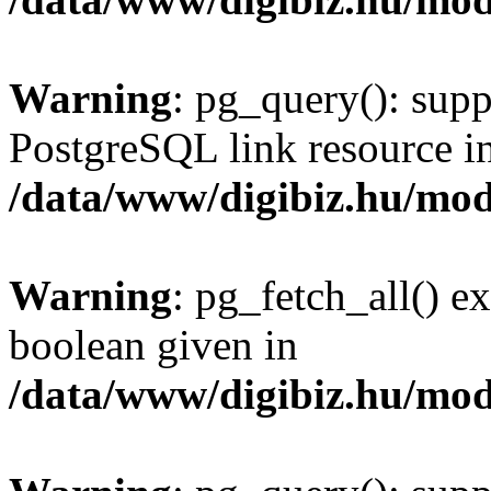
Warning
: pg_query(): supp
PostgreSQL link resource i
/data/www/digibiz.hu/mod
Warning
: pg_fetch_all() e
boolean given in
/data/www/digibiz.hu/mod