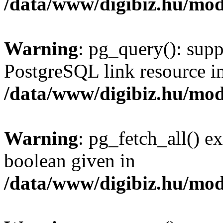
/data/www/digibiz.hu/mod
Warning
: pg_query(): supp
PostgreSQL link resource i
/data/www/digibiz.hu/mod
Warning
: pg_fetch_all() e
boolean given in
/data/www/digibiz.hu/mod