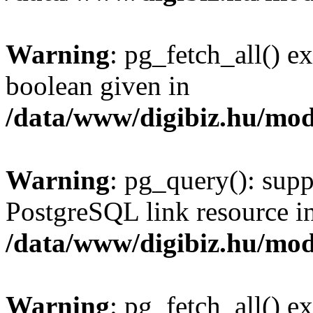
Warning
: pg_fetch_all() e
boolean given in
/data/www/digibiz.hu/mod
Warning
: pg_query(): supp
PostgreSQL link resource i
/data/www/digibiz.hu/mod
Warning
: pg_fetch_all() e