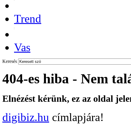
Trend
Vas
Keresés
404-es hiba - Nem tal
Elnézést kérünk, ez az oldal jel
digibiz.hu
címlapjára!