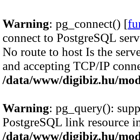
Warning
: pg_connect() [
fu
connect to PostgreSQL serve
No route to host Is the serv
and accepting TCP/IP conne
/data/www/digibiz.hu/mod
Warning
: pg_query(): supp
PostgreSQL link resource i
/data/www/digibiz.hu/mod