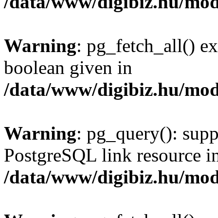
/data/www/digibiz.hu/mod
Warning
: pg_fetch_all() e
boolean given in
/data/www/digibiz.hu/mod
Warning
: pg_query(): supp
PostgreSQL link resource i
/data/www/digibiz.hu/mod