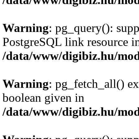
Warning
: pg_query(): supp
PostgreSQL link resource i
/data/www/digibiz.hu/mod
Warning
: pg_fetch_all() e
boolean given in
/data/www/digibiz.hu/mod