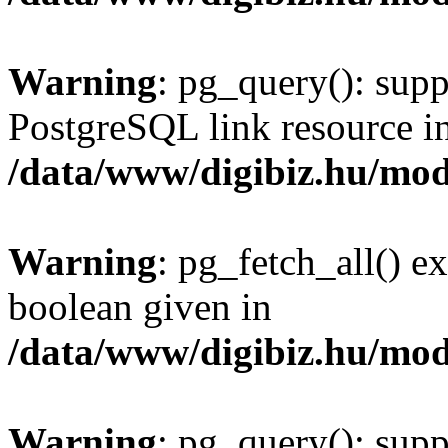
Warning
: pg_query(): supp
PostgreSQL link resource i
/data/www/digibiz.hu/mod
Warning
: pg_fetch_all() e
boolean given in
/data/www/digibiz.hu/mod
Warning
: pg_query(): supp