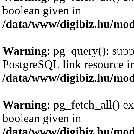
boolean given in
/data/www/digibiz.hu/mod
Warning
: pg_query(): supp
PostgreSQL link resource i
/data/www/digibiz.hu/mod
Warning
: pg_fetch_all() e
boolean given in
/data/www/digibiz.hu/mod