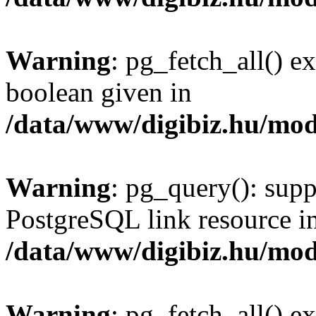
Warning
: pg_fetch_all() e
boolean given in
/data/www/digibiz.hu/mod
Warning
: pg_query(): supp
PostgreSQL link resource i
/data/www/digibiz.hu/mod
Warning
: pg_fetch_all() e