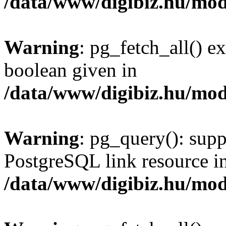
/data/www/digibiz.hu/mod
Warning
: pg_fetch_all() e
boolean given in
/data/www/digibiz.hu/mod
Warning
: pg_query(): supp
PostgreSQL link resource i
/data/www/digibiz.hu/mod