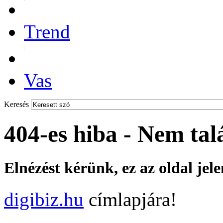
Trend
Vas
Keresés
404-es hiba - Nem tal
Elnézést kérünk, ez az oldal jel
digibiz.hu
címlapjára!