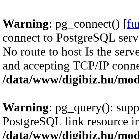
Warning
: pg_connect() [
fu
connect to PostgreSQL serve
No route to host Is the serv
and accepting TCP/IP conne
/data/www/digibiz.hu/mod
Warning
: pg_query(): supp
PostgreSQL link resource i
/data/www/digibiz.hu/mod