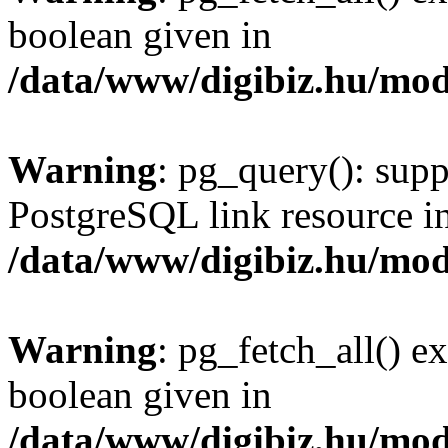
boolean given in
/data/www/digibiz.hu/mod
Warning
: pg_query(): supp
PostgreSQL link resource i
/data/www/digibiz.hu/mod
Warning
: pg_fetch_all() e
boolean given in
/data/www/digibiz.hu/mod