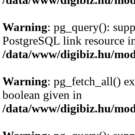
Warning
: pg_query(): supp
PostgreSQL link resource i
/data/www/digibiz.hu/mod
Warning
: pg_fetch_all() e
boolean given in
/data/www/digibiz.hu/mod