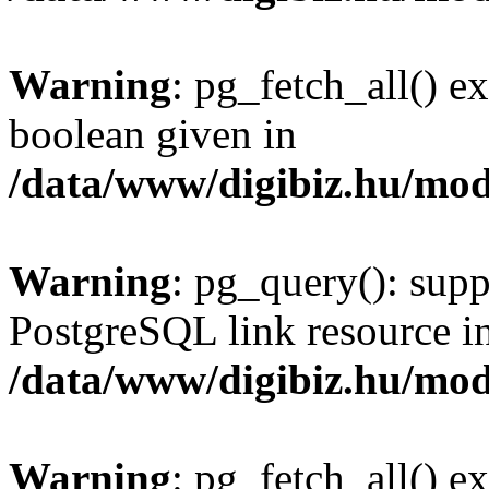
Warning
: pg_fetch_all() e
boolean given in
/data/www/digibiz.hu/mod
Warning
: pg_query(): supp
PostgreSQL link resource i
/data/www/digibiz.hu/mod
Warning
: pg_fetch_all() e