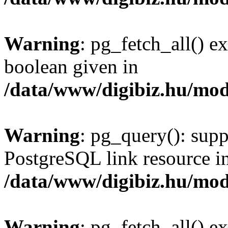
Warning
: pg_fetch_all() e
boolean given in
/data/www/digibiz.hu/mod
Warning
: pg_query(): supp
PostgreSQL link resource i
/data/www/digibiz.hu/mod
Warning
: pg_fetch_all() e