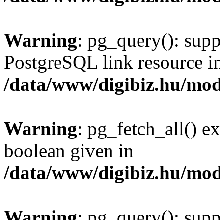
Warning
: pg_query(): supp
PostgreSQL link resource i
/data/www/digibiz.hu/mod
Warning
: pg_fetch_all() e
boolean given in
/data/www/digibiz.hu/mod
Warning
: pg_query(): supp