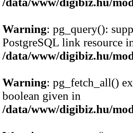
/data/www/digibiz.hu/mod
Warning
: pg_query(): supp
PostgreSQL link resource i
/data/www/digibiz.hu/mod
Warning
: pg_fetch_all() e
boolean given in
/data/www/digibiz.hu/mod