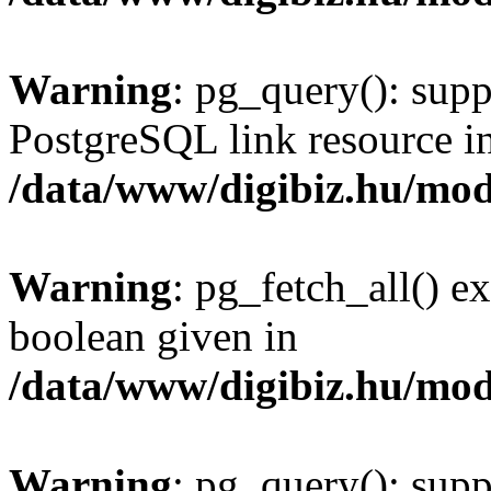
Warning
: pg_query(): supp
PostgreSQL link resource i
/data/www/digibiz.hu/mod
Warning
: pg_fetch_all() e
boolean given in
/data/www/digibiz.hu/mod
Warning
: pg_query(): supp