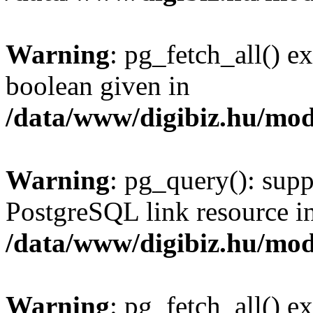
Warning
: pg_fetch_all() e
boolean given in
/data/www/digibiz.hu/mod
Warning
: pg_query(): supp
PostgreSQL link resource i
/data/www/digibiz.hu/mod
Warning
: pg_fetch_all() e