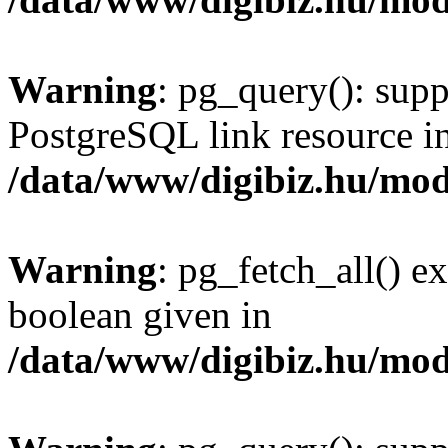
Warning
: pg_query(): supp
PostgreSQL link resource i
/data/www/digibiz.hu/mod
Warning
: pg_fetch_all() e
boolean given in
/data/www/digibiz.hu/mod