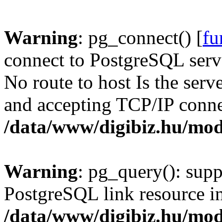
Warning
: pg_connect() [
fu
connect to PostgreSQL serve
No route to host Is the serv
and accepting TCP/IP conne
/data/www/digibiz.hu/mod
Warning
: pg_query(): supp
PostgreSQL link resource i
/data/www/digibiz.hu/mod