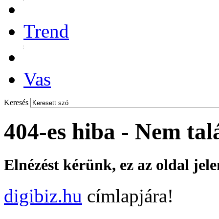
Trend
Vas
Keresés
404-es hiba - Nem tal
Elnézést kérünk, ez az oldal jel
digibiz.hu
címlapjára!