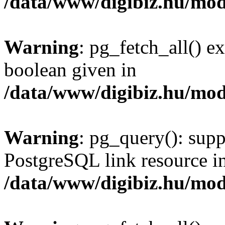
/data/www/digibiz.hu/mod
Warning
: pg_fetch_all() e
boolean given in
/data/www/digibiz.hu/mod
Warning
: pg_query(): supp
PostgreSQL link resource i
/data/www/digibiz.hu/mod