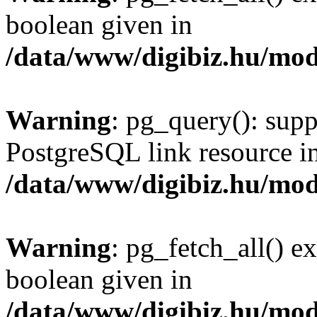
boolean given in
/data/www/digibiz.hu/mod
Warning
: pg_query(): supp
PostgreSQL link resource i
/data/www/digibiz.hu/mod
Warning
: pg_fetch_all() e
boolean given in
/data/www/digibiz.hu/mod