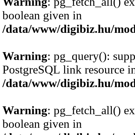
Warning
: pg_fetch_all() e
boolean given in
/data/www/digibiz.hu/mod
Warning
: pg_query(): supp
PostgreSQL link resource i
/data/www/digibiz.hu/mod
Warning
: pg_fetch_all() e
boolean given in