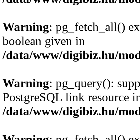
Warning
: pg_fetch_all() e
boolean given in
/data/www/digibiz.hu/mod
Warning
: pg_query(): supp
PostgreSQL link resource i
/data/www/digibiz.hu/mod
Warning
: pg_fetch_all() e