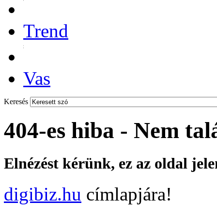
Trend
Vas
Keresés
404-es hiba - Nem tal
Elnézést kérünk, ez az oldal jel
digibiz.hu
címlapjára!