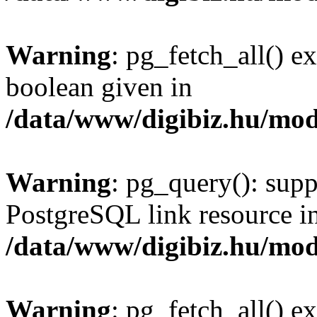
Warning
: pg_fetch_all() e
boolean given in
/data/www/digibiz.hu/mod
Warning
: pg_query(): supp
PostgreSQL link resource i
/data/www/digibiz.hu/mod
Warning
: pg_fetch_all() e