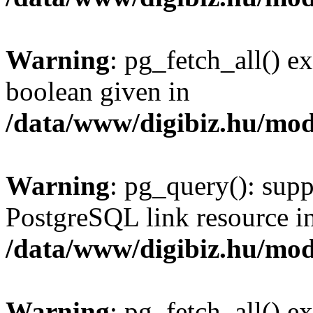
Warning
: pg_fetch_all() e
boolean given in
/data/www/digibiz.hu/mod
Warning
: pg_query(): supp
PostgreSQL link resource i
/data/www/digibiz.hu/mod
Warning
: pg_fetch_all() e