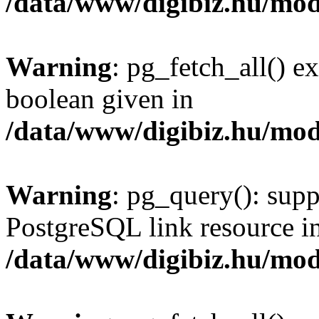
/data/www/digibiz.hu/mod
Warning
: pg_fetch_all() e
boolean given in
/data/www/digibiz.hu/mod
Warning
: pg_query(): supp
PostgreSQL link resource i
/data/www/digibiz.hu/mod