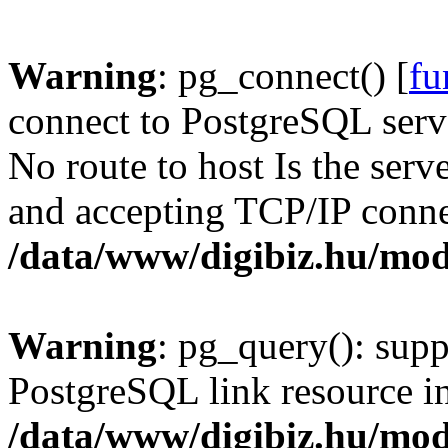
Warning
: pg_connect() [
fu
connect to PostgreSQL serve
No route to host Is the serv
and accepting TCP/IP conne
/data/www/digibiz.hu/mod
Warning
: pg_query(): supp
PostgreSQL link resource i
/data/www/digibiz.hu/mod