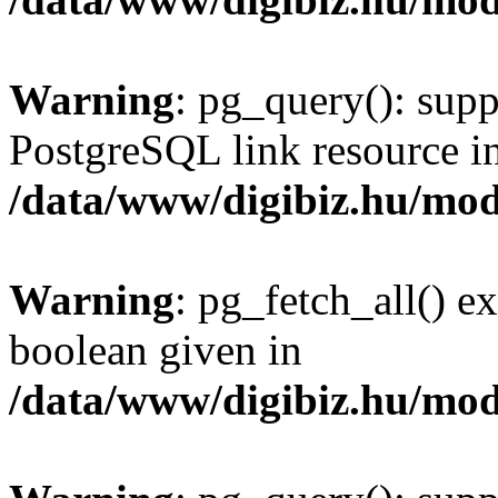
Warning
: pg_query(): supp
PostgreSQL link resource i
/data/www/digibiz.hu/mod
Warning
: pg_fetch_all() e
boolean given in
/data/www/digibiz.hu/mod