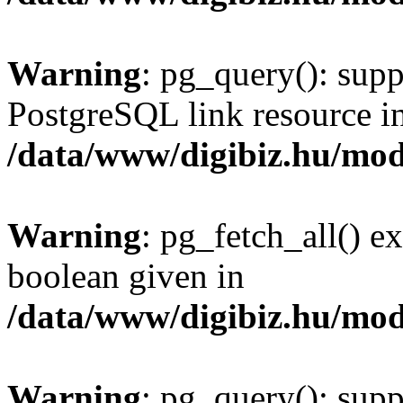
Warning
: pg_query(): supp
PostgreSQL link resource i
/data/www/digibiz.hu/mod
Warning
: pg_fetch_all() e
boolean given in
/data/www/digibiz.hu/mod
Warning
: pg_query(): supp