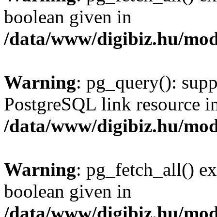
boolean given in
/data/www/digibiz.hu/mod
Warning
: pg_query(): supp
PostgreSQL link resource i
/data/www/digibiz.hu/mod
Warning
: pg_fetch_all() e
boolean given in
/data/www/digibiz.hu/mod