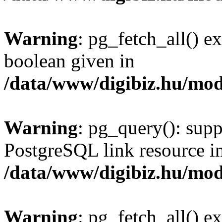
Warning
: pg_fetch_all() e
boolean given in
/data/www/digibiz.hu/mod
Warning
: pg_query(): supp
PostgreSQL link resource i
/data/www/digibiz.hu/mod
Warning
: pg_fetch_all() e