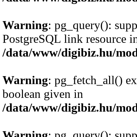
Warning
: pg_query(): supp
PostgreSQL link resource i
/data/www/digibiz.hu/mod
Warning
: pg_fetch_all() e
boolean given in
/data/www/digibiz.hu/mod
Warning
: pg_query(): supp