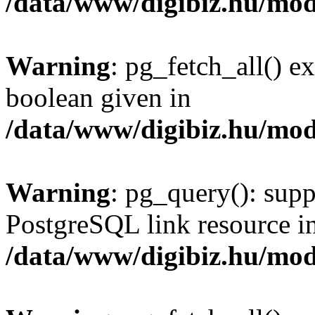
/data/www/digibiz.hu/mod
Warning
: pg_fetch_all() e
boolean given in
/data/www/digibiz.hu/mod
Warning
: pg_query(): supp
PostgreSQL link resource i
/data/www/digibiz.hu/mod