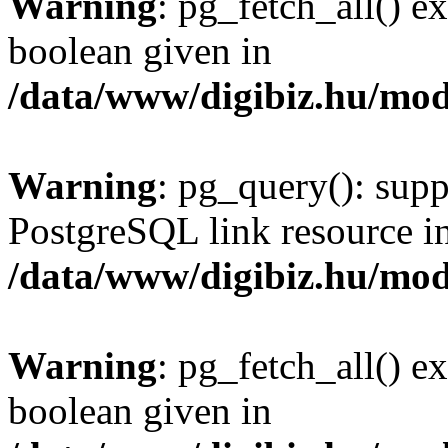
Warning
: pg_fetch_all() e
boolean given in
/data/www/digibiz.hu/mod
Warning
: pg_query(): supp
PostgreSQL link resource i
/data/www/digibiz.hu/mod
Warning
: pg_fetch_all() e
boolean given in