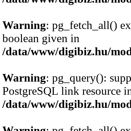
Warning
: pg_fetch_all() e
boolean given in
/data/www/digibiz.hu/mod
Warning
: pg_query(): supp
PostgreSQL link resource i
/data/www/digibiz.hu/mod
Warning
: pg_fetch_all() e