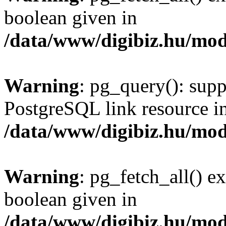
boolean given in
/data/www/digibiz.hu/mod
Warning
: pg_query(): supp
PostgreSQL link resource i
/data/www/digibiz.hu/mod
Warning
: pg_fetch_all() e
boolean given in
/data/www/digibiz.hu/mod