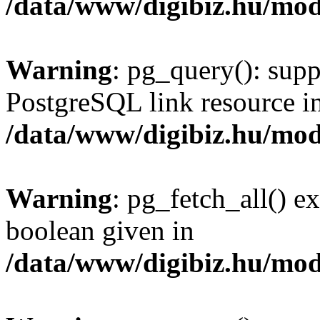
/data/www/digibiz.hu/mod
Warning
: pg_query(): supp
PostgreSQL link resource i
/data/www/digibiz.hu/mod
Warning
: pg_fetch_all() e
boolean given in
/data/www/digibiz.hu/mod