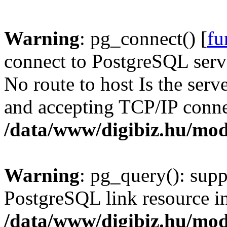
Warning
: pg_connect() [
fu
connect to PostgreSQL serve
No route to host Is the serv
and accepting TCP/IP conne
/data/www/digibiz.hu/mod
Warning
: pg_query(): supp
PostgreSQL link resource i
/data/www/digibiz.hu/mod