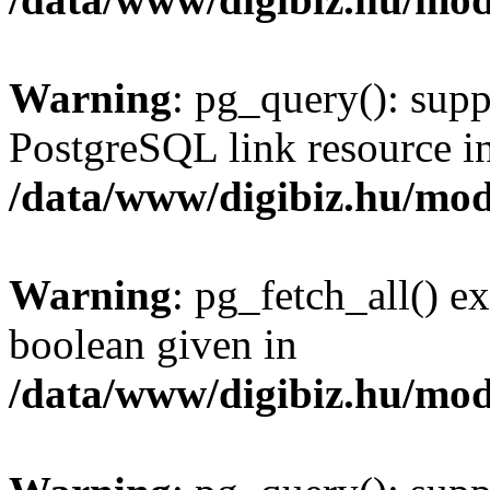
Warning
: pg_query(): supp
PostgreSQL link resource i
/data/www/digibiz.hu/mod
Warning
: pg_fetch_all() e
boolean given in
/data/www/digibiz.hu/mod