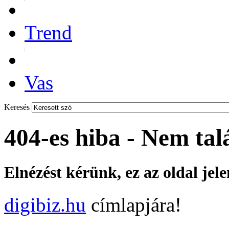
Trend
Vas
Keresés
404-es hiba - Nem tal
Elnézést kérünk, ez az oldal jel
digibiz.hu
címlapjára!