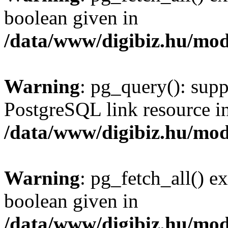
boolean given in
/data/www/digibiz.hu/mod
Warning
: pg_query(): supp
PostgreSQL link resource i
/data/www/digibiz.hu/mod
Warning
: pg_fetch_all() e
boolean given in
/data/www/digibiz.hu/mod