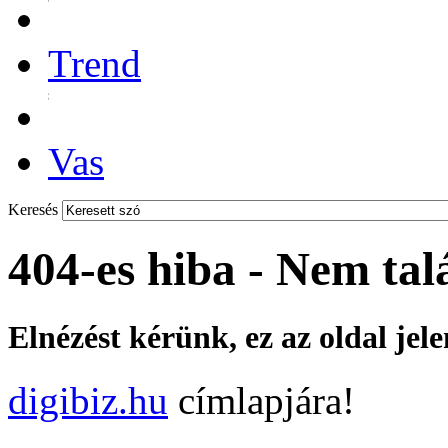
Trend
Vas
Keresés
404-es hiba - Nem tal
Elnézést kérünk, ez az oldal jel
digibiz.hu
címlapjára!