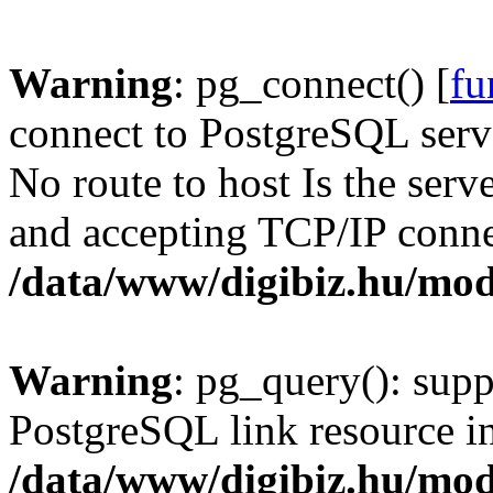
Warning
: pg_connect() [
fu
connect to PostgreSQL serve
No route to host Is the serv
and accepting TCP/IP conne
/data/www/digibiz.hu/mod
Warning
: pg_query(): supp
PostgreSQL link resource i
/data/www/digibiz.hu/mod