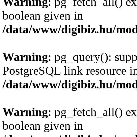
Warning
: pg_fetch_all() e
boolean given in
/data/www/digibiz.hu/mod
Warning
: pg_query(): supp
PostgreSQL link resource i
/data/www/digibiz.hu/mod
Warning
: pg_fetch_all() e
boolean given in