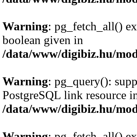
Warning
: pg_fetch_all() e
boolean given in
/data/www/digibiz.hu/mod
Warning
: pg_query(): supp
PostgreSQL link resource i
/data/www/digibiz.hu/mod
Warning
: pg_fetch_all() e