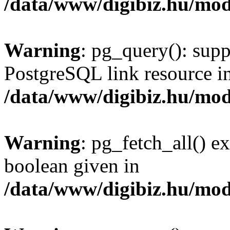
/data/www/digibiz.hu/mod
Warning
: pg_query(): supp
PostgreSQL link resource i
/data/www/digibiz.hu/mod
Warning
: pg_fetch_all() e
boolean given in
/data/www/digibiz.hu/mod