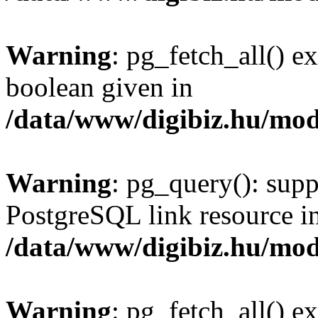
Warning
: pg_fetch_all() e
boolean given in
/data/www/digibiz.hu/mod
Warning
: pg_query(): supp
PostgreSQL link resource i
/data/www/digibiz.hu/mod
Warning
: pg_fetch_all() e