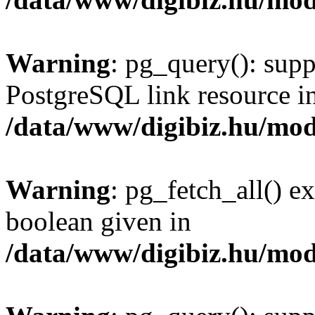
Warning
: pg_query(): supp
PostgreSQL link resource i
/data/www/digibiz.hu/mod
Warning
: pg_fetch_all() e
boolean given in
/data/www/digibiz.hu/mod