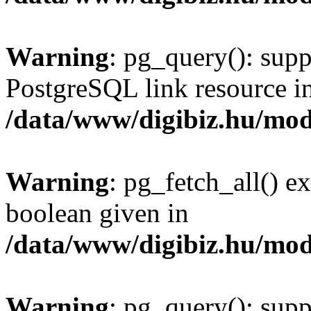
Warning
: pg_query(): supp
PostgreSQL link resource i
/data/www/digibiz.hu/mod
Warning
: pg_fetch_all() e
boolean given in
/data/www/digibiz.hu/mod
Warning
: pg_query(): supp