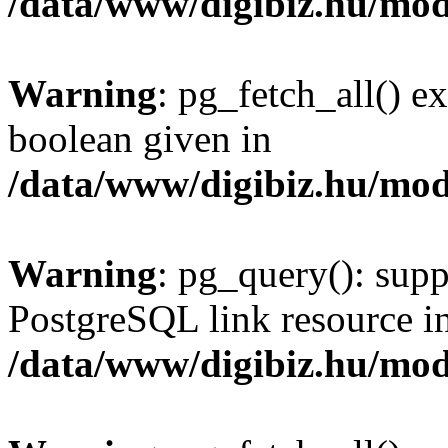
/data/www/digibiz.hu/mod
Warning
: pg_fetch_all() e
boolean given in
/data/www/digibiz.hu/mod
Warning
: pg_query(): supp
PostgreSQL link resource i
/data/www/digibiz.hu/mod