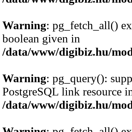
Warning
: pg_fetch_all() e
boolean given in
/data/www/digibiz.hu/mod
Warning
: pg_query(): supp
PostgreSQL link resource i
/data/www/digibiz.hu/mod
Warning
: pg_fetch_all() e