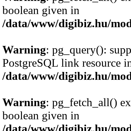
boolean given in
/data/www/digibiz.hu/mod
Warning
: pg_query(): supp
PostgreSQL link resource i
/data/www/digibiz.hu/mod
Warning
: pg_fetch_all() e
boolean given in
/data/www/digibiz.hu/mod