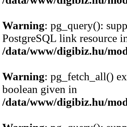
Warning
: pg_query(): supp
PostgreSQL link resource i
/data/www/digibiz.hu/mod
Warning
: pg_fetch_all() e
boolean given in
/data/www/digibiz.hu/mod