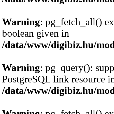
Warning
: pg_fetch_all() e
boolean given in
/data/www/digibiz.hu/mod
Warning
: pg_query(): supp
PostgreSQL link resource i
/data/www/digibiz.hu/mod
Warning
: pg_fetch_all() e