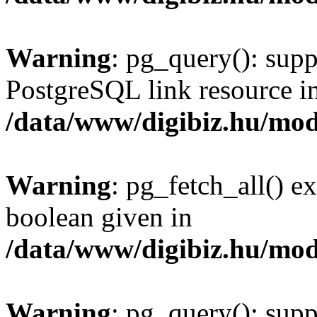
Warning
: pg_query(): supp
PostgreSQL link resource i
/data/www/digibiz.hu/mod
Warning
: pg_fetch_all() e
boolean given in
/data/www/digibiz.hu/mod
Warning
: pg_query(): supp