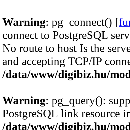
Warning
: pg_connect() [
fu
connect to PostgreSQL serve
No route to host Is the serv
and accepting TCP/IP conne
/data/www/digibiz.hu/mod
Warning
: pg_query(): supp
PostgreSQL link resource i
/data/www/digibiz.hu/mod