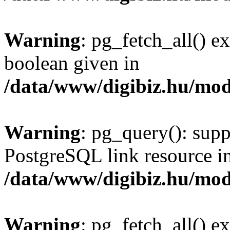
Warning
: pg_fetch_all() e
boolean given in
/data/www/digibiz.hu/mod
Warning
: pg_query(): supp
PostgreSQL link resource i
/data/www/digibiz.hu/mod
Warning
: pg_fetch_all() e