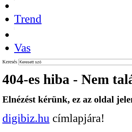
Trend
Vas
Keresés
404-es hiba - Nem tal
Elnézést kérünk, ez az oldal jel
digibiz.hu
címlapjára!