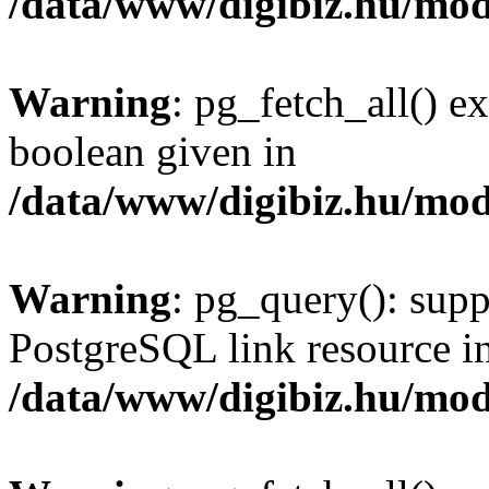
/data/www/digibiz.hu/mod
Warning
: pg_fetch_all() e
boolean given in
/data/www/digibiz.hu/mod
Warning
: pg_query(): supp
PostgreSQL link resource i
/data/www/digibiz.hu/mod