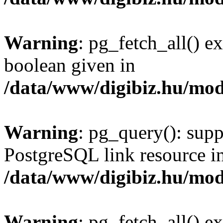
Warning
: pg_fetch_all() e
boolean given in
/data/www/digibiz.hu/mod
Warning
: pg_query(): supp
PostgreSQL link resource i
/data/www/digibiz.hu/mod
Warning
: pg_fetch_all() e