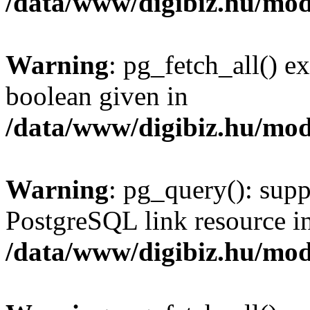
/data/www/digibiz.hu/mod
Warning
: pg_fetch_all() e
boolean given in
/data/www/digibiz.hu/mod
Warning
: pg_query(): supp
PostgreSQL link resource i
/data/www/digibiz.hu/mod