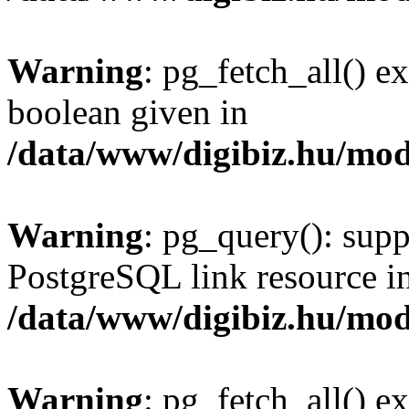
Warning
: pg_fetch_all() e
boolean given in
/data/www/digibiz.hu/mod
Warning
: pg_query(): supp
PostgreSQL link resource i
/data/www/digibiz.hu/mod
Warning
: pg_fetch_all() e