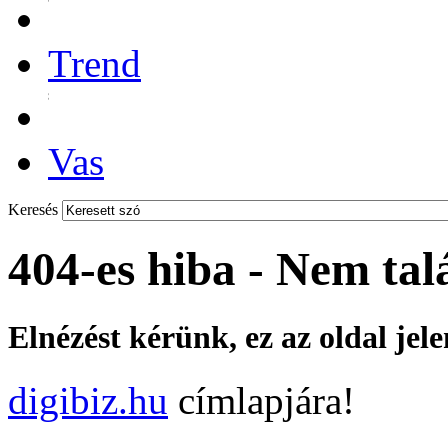
Trend
Vas
Keresés
404-es hiba - Nem tal
Elnézést kérünk, ez az oldal jel
digibiz.hu
címlapjára!