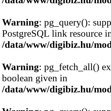
Warning
: pg_query(): supp
PostgreSQL link resource i
/data/www/digibiz.hu/mod
Warning
: pg_fetch_all() e
boolean given in
/data/www/digibiz.hu/mod