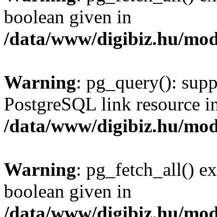
boolean given in
/data/www/digibiz.hu/mod
Warning
: pg_query(): supp
PostgreSQL link resource i
/data/www/digibiz.hu/mod
Warning
: pg_fetch_all() e
boolean given in
/data/www/digibiz.hu/mod