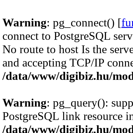
Warning
: pg_connect() [
fu
connect to PostgreSQL serve
No route to host Is the serv
and accepting TCP/IP conne
/data/www/digibiz.hu/mod
Warning
: pg_query(): supp
PostgreSQL link resource i
/data/www/digibiz.hu/mod