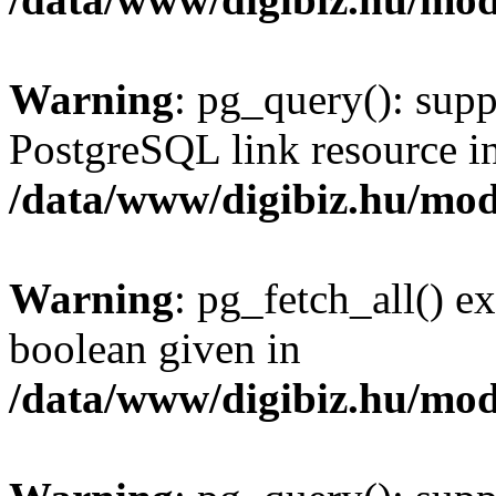
Warning
: pg_query(): supp
PostgreSQL link resource i
/data/www/digibiz.hu/mod
Warning
: pg_fetch_all() e
boolean given in
/data/www/digibiz.hu/mod