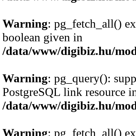
Warning
: pg_fetch_all() e
boolean given in
/data/www/digibiz.hu/mod
Warning
: pg_query(): supp
PostgreSQL link resource i
/data/www/digibiz.hu/mod
Warning
: pg_fetch_all() e