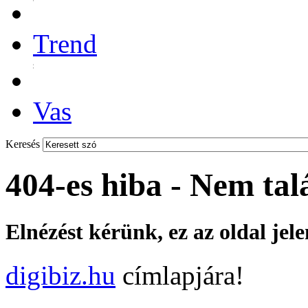
Trend
Vas
Keresés
404-es hiba - Nem tal
Elnézést kérünk, ez az oldal jel
digibiz.hu
címlapjára!