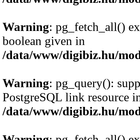
Warning
: pg_fetch_all() e
boolean given in
/data/www/digibiz.hu/mod
Warning
: pg_query(): supp
PostgreSQL link resource i
/data/www/digibiz.hu/mod
Warning
: pg_fetch_all() e