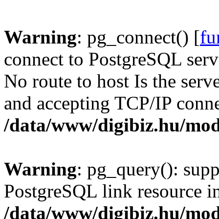
Warning
: pg_connect() [
fu
connect to PostgreSQL serve
No route to host Is the serv
and accepting TCP/IP conne
/data/www/digibiz.hu/mod
Warning
: pg_query(): supp
PostgreSQL link resource i
/data/www/digibiz.hu/mod