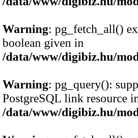
/data/www/digibiz.hu/mod
Warning
: pg_fetch_all() e
boolean given in
/data/www/digibiz.hu/mod
Warning
: pg_query(): supp
PostgreSQL link resource i
/data/www/digibiz.hu/mod