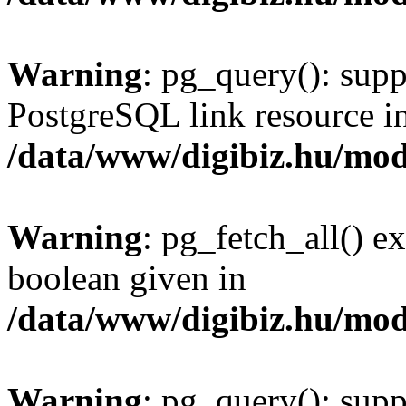
Warning
: pg_query(): supp
PostgreSQL link resource i
/data/www/digibiz.hu/mod
Warning
: pg_fetch_all() e
boolean given in
/data/www/digibiz.hu/mod
Warning
: pg_query(): supp