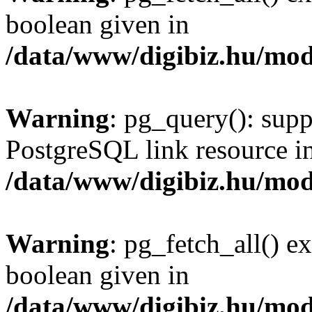
boolean given in
/data/www/digibiz.hu/mod
Warning
: pg_query(): supp
PostgreSQL link resource i
/data/www/digibiz.hu/mod
Warning
: pg_fetch_all() e
boolean given in
/data/www/digibiz.hu/mod