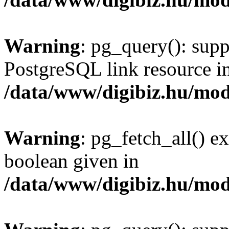
Warning
: pg_query(): supp
PostgreSQL link resource i
/data/www/digibiz.hu/mod
Warning
: pg_fetch_all() e
boolean given in
/data/www/digibiz.hu/mod