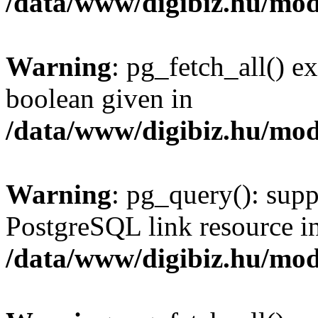
/data/www/digibiz.hu/mod
Warning
: pg_fetch_all() e
boolean given in
/data/www/digibiz.hu/mod
Warning
: pg_query(): supp
PostgreSQL link resource i
/data/www/digibiz.hu/mod