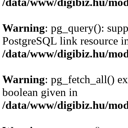
/data/www/digibiz.hu/mod
Warning
: pg_query(): supp
PostgreSQL link resource i
/data/www/digibiz.hu/mod
Warning
: pg_fetch_all() e
boolean given in
/data/www/digibiz.hu/mod