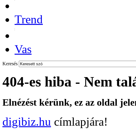
Trend
Vas
Keresés
404-es hiba - Nem tal
Elnézést kérünk, ez az oldal jel
digibiz.hu
címlapjára!