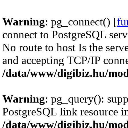
Warning
: pg_connect() [
fu
connect to PostgreSQL serve
No route to host Is the serv
and accepting TCP/IP conne
/data/www/digibiz.hu/mod
Warning
: pg_query(): supp
PostgreSQL link resource i
/data/www/digibiz.hu/mod