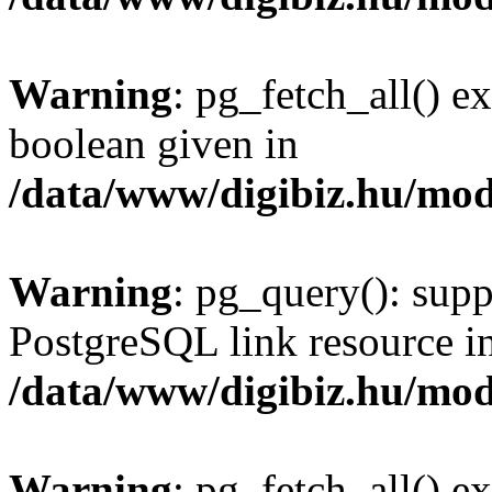
Warning
: pg_fetch_all() e
boolean given in
/data/www/digibiz.hu/mod
Warning
: pg_query(): supp
PostgreSQL link resource i
/data/www/digibiz.hu/mod
Warning
: pg_fetch_all() e