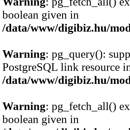
Warning
: pg_fetch_all() e
boolean given in
/data/www/digibiz.hu/mod
Warning
: pg_query(): supp
PostgreSQL link resource i
/data/www/digibiz.hu/mod
Warning
: pg_fetch_all() e
boolean given in