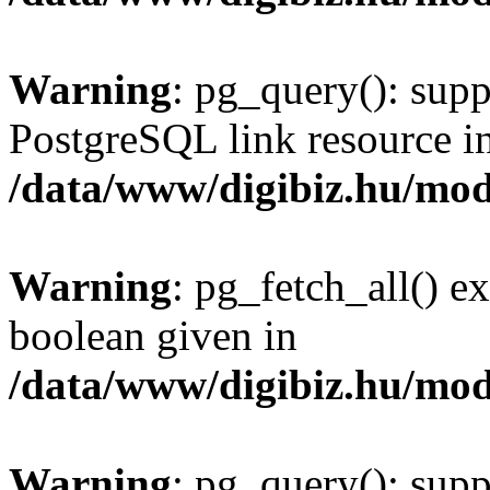
Warning
: pg_query(): supp
PostgreSQL link resource i
/data/www/digibiz.hu/mod
Warning
: pg_fetch_all() e
boolean given in
/data/www/digibiz.hu/mod
Warning
: pg_query(): supp