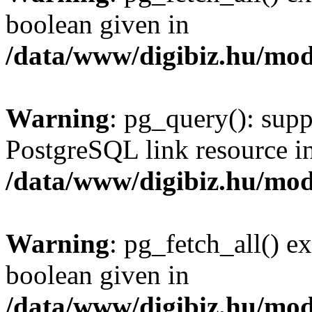
boolean given in
/data/www/digibiz.hu/mod
Warning
: pg_query(): supp
PostgreSQL link resource i
/data/www/digibiz.hu/mod
Warning
: pg_fetch_all() e
boolean given in
/data/www/digibiz.hu/mod