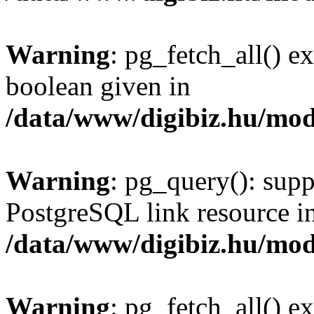
Warning
: pg_fetch_all() e
boolean given in
/data/www/digibiz.hu/mod
Warning
: pg_query(): supp
PostgreSQL link resource i
/data/www/digibiz.hu/mod
Warning
: pg_fetch_all() e