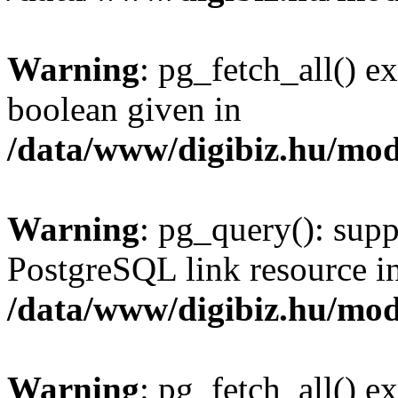
Warning
: pg_fetch_all() e
boolean given in
/data/www/digibiz.hu/mod
Warning
: pg_query(): supp
PostgreSQL link resource i
/data/www/digibiz.hu/mod
Warning
: pg_fetch_all() e