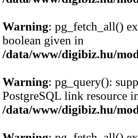
Warning
: pg_fetch_all() e
boolean given in
/data/www/digibiz.hu/mod
Warning
: pg_query(): supp
PostgreSQL link resource i
/data/www/digibiz.hu/mod
Warning
: pg_fetch_all() e