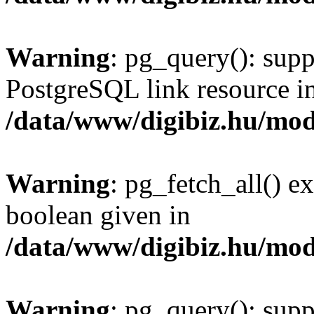
Warning
: pg_query(): supp
PostgreSQL link resource i
/data/www/digibiz.hu/mod
Warning
: pg_fetch_all() e
boolean given in
/data/www/digibiz.hu/mod
Warning
: pg_query(): supp