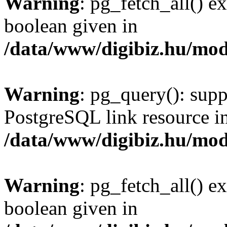
Warning
: pg_fetch_all() e
boolean given in
/data/www/digibiz.hu/mod
Warning
: pg_query(): supp
PostgreSQL link resource i
/data/www/digibiz.hu/mod
Warning
: pg_fetch_all() e
boolean given in