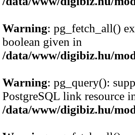
/data/www/digibiz.hu/mod
Warning
: pg_fetch_all() e
boolean given in
/data/www/digibiz.hu/mod
Warning
: pg_query(): supp
PostgreSQL link resource i
/data/www/digibiz.hu/mod