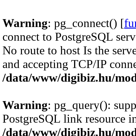
Warning
: pg_connect() [
fu
connect to PostgreSQL serve
No route to host Is the serv
and accepting TCP/IP conne
/data/www/digibiz.hu/mod
Warning
: pg_query(): supp
PostgreSQL link resource i
/data/www/digibiz.hu/mod