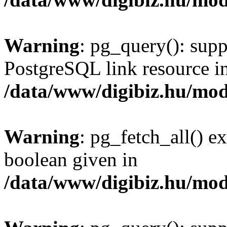
Warning
: pg_query(): supp
PostgreSQL link resource i
/data/www/digibiz.hu/mod
Warning
: pg_fetch_all() e
boolean given in
/data/www/digibiz.hu/mod