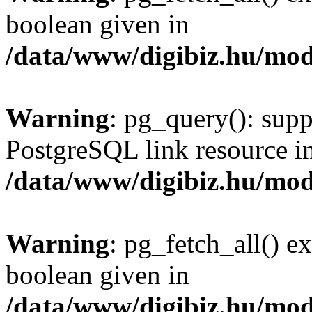
boolean given in
/data/www/digibiz.hu/mod
Warning
: pg_query(): supp
PostgreSQL link resource i
/data/www/digibiz.hu/mod
Warning
: pg_fetch_all() e
boolean given in
/data/www/digibiz.hu/mod