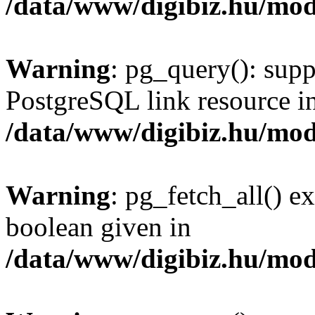
/data/www/digibiz.hu/mod
Warning
: pg_query(): supp
PostgreSQL link resource i
/data/www/digibiz.hu/mod
Warning
: pg_fetch_all() e
boolean given in
/data/www/digibiz.hu/mod