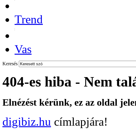
Trend
Vas
Keresés
404-es hiba - Nem tal
Elnézést kérünk, ez az oldal jel
digibiz.hu
címlapjára!