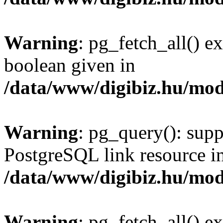
Warning
: pg_fetch_all() e
boolean given in
/data/www/digibiz.hu/mod
Warning
: pg_query(): supp
PostgreSQL link resource i
/data/www/digibiz.hu/mod
Warning
: pg_fetch_all() e