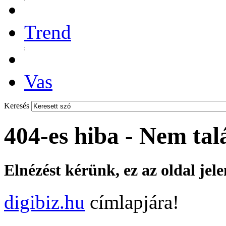
Trend
Vas
Keresés
404-es hiba - Nem tal
Elnézést kérünk, ez az oldal jel
digibiz.hu
címlapjára!