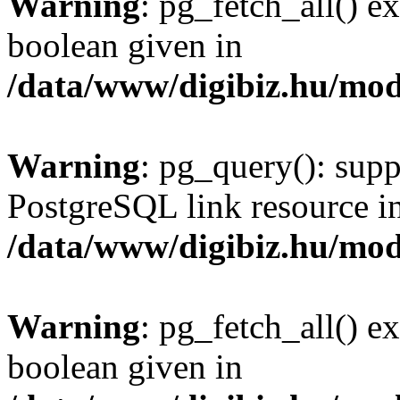
Warning
: pg_fetch_all() e
boolean given in
/data/www/digibiz.hu/mod
Warning
: pg_query(): supp
PostgreSQL link resource i
/data/www/digibiz.hu/mod
Warning
: pg_fetch_all() e
boolean given in