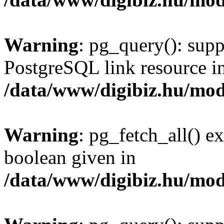
Warning
: pg_query(): supp
PostgreSQL link resource i
/data/www/digibiz.hu/mod
Warning
: pg_fetch_all() e
boolean given in
/data/www/digibiz.hu/mod