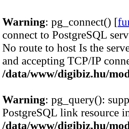
Warning
: pg_connect() [
fu
connect to PostgreSQL serve
No route to host Is the serv
and accepting TCP/IP conne
/data/www/digibiz.hu/mod
Warning
: pg_query(): supp
PostgreSQL link resource i
/data/www/digibiz.hu/mod