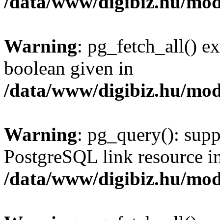
/data/www/digibiz.hu/mod
Warning
: pg_fetch_all() e
boolean given in
/data/www/digibiz.hu/mod
Warning
: pg_query(): supp
PostgreSQL link resource i
/data/www/digibiz.hu/mod