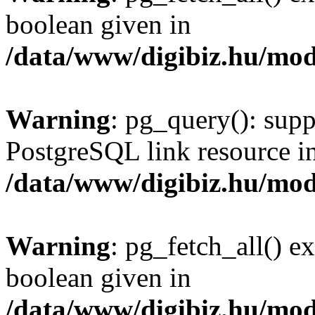
boolean given in
/data/www/digibiz.hu/mod
Warning
: pg_query(): supp
PostgreSQL link resource i
/data/www/digibiz.hu/mod
Warning
: pg_fetch_all() e
boolean given in
/data/www/digibiz.hu/mod