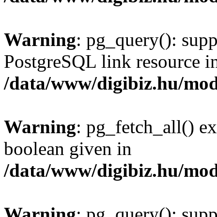
Warning
: pg_query(): supp
PostgreSQL link resource i
/data/www/digibiz.hu/mod
Warning
: pg_fetch_all() e
boolean given in
/data/www/digibiz.hu/mod
Warning
: pg_query(): supp