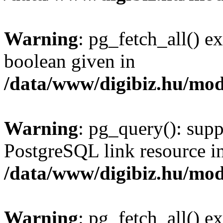
Warning
: pg_fetch_all() e
boolean given in
/data/www/digibiz.hu/mod
Warning
: pg_query(): supp
PostgreSQL link resource i
/data/www/digibiz.hu/mod
Warning
: pg_fetch_all() e