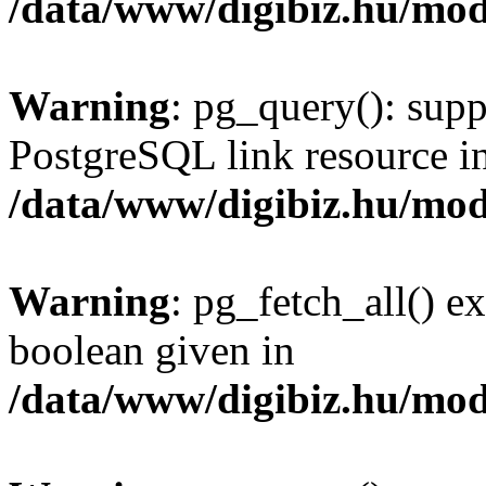
/data/www/digibiz.hu/mod
Warning
: pg_query(): supp
PostgreSQL link resource i
/data/www/digibiz.hu/mod
Warning
: pg_fetch_all() e
boolean given in
/data/www/digibiz.hu/mod