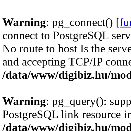
Warning
: pg_connect() [
fu
connect to PostgreSQL serve
No route to host Is the serv
and accepting TCP/IP conne
/data/www/digibiz.hu/mod
Warning
: pg_query(): supp
PostgreSQL link resource i
/data/www/digibiz.hu/mod