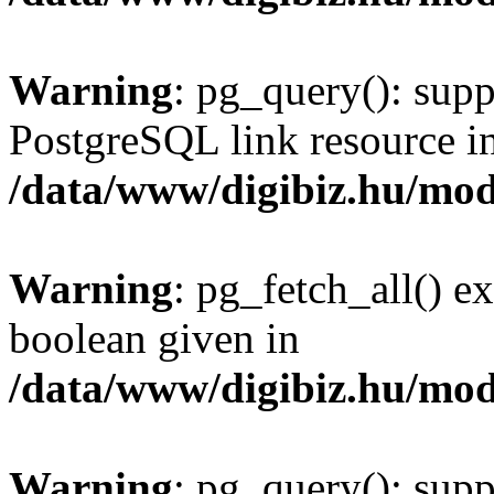
Warning
: pg_query(): supp
PostgreSQL link resource i
/data/www/digibiz.hu/mod
Warning
: pg_fetch_all() e
boolean given in
/data/www/digibiz.hu/mod
Warning
: pg_query(): supp