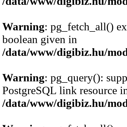
/data/www/digibiz.hu/mod
Warning
: pg_fetch_all() e
boolean given in
/data/www/digibiz.hu/mod
Warning
: pg_query(): supp
PostgreSQL link resource i
/data/www/digibiz.hu/mod