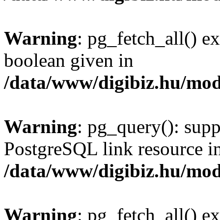
Warning
: pg_fetch_all() e
boolean given in
/data/www/digibiz.hu/mod
Warning
: pg_query(): supp
PostgreSQL link resource i
/data/www/digibiz.hu/mod
Warning
: pg_fetch_all() e