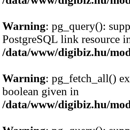
Warning
: pg_query(): supp
PostgreSQL link resource i
/data/www/digibiz.hu/mod
Warning
: pg_fetch_all() e
boolean given in
/data/www/digibiz.hu/mod