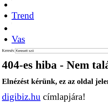
Trend
Vas
Keresés
404-es hiba - Nem tal
Elnézést kérünk, ez az oldal jel
digibiz.hu
címlapjára!