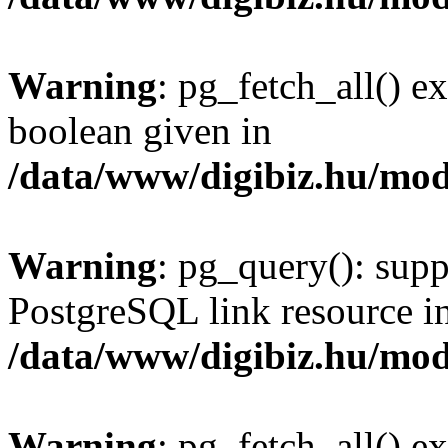
Warning
: pg_fetch_all() e
boolean given in
/data/www/digibiz.hu/mod
Warning
: pg_query(): supp
PostgreSQL link resource i
/data/www/digibiz.hu/mod
Warning
: pg_fetch_all() e