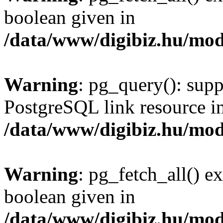
boolean given in
/data/www/digibiz.hu/mod
Warning
: pg_query(): supp
PostgreSQL link resource i
/data/www/digibiz.hu/mod
Warning
: pg_fetch_all() e
boolean given in
/data/www/digibiz.hu/mod