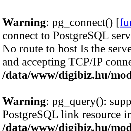
Warning
: pg_connect() [
fu
connect to PostgreSQL serve
No route to host Is the serv
and accepting TCP/IP conne
/data/www/digibiz.hu/mod
Warning
: pg_query(): supp
PostgreSQL link resource i
/data/www/digibiz.hu/mod