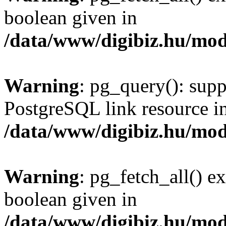
boolean given in
/data/www/digibiz.hu/mod
Warning
: pg_query(): supp
PostgreSQL link resource i
/data/www/digibiz.hu/mod
Warning
: pg_fetch_all() e
boolean given in
/data/www/digibiz.hu/mod