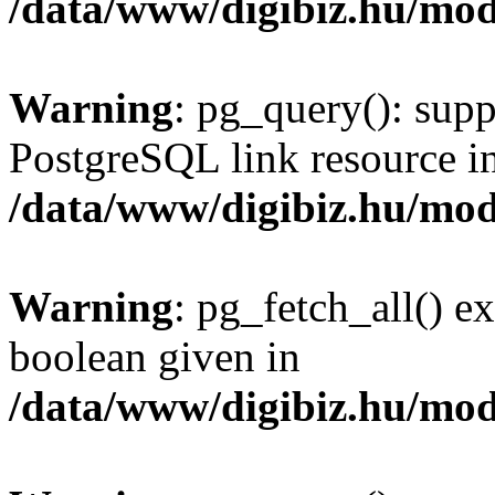
/data/www/digibiz.hu/mod
Warning
: pg_query(): supp
PostgreSQL link resource i
/data/www/digibiz.hu/mod
Warning
: pg_fetch_all() e
boolean given in
/data/www/digibiz.hu/mod