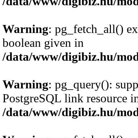
/data/www/digibiz.hu/mod
Warning
: pg_fetch_all() e
boolean given in
/data/www/digibiz.hu/mod
Warning
: pg_query(): supp
PostgreSQL link resource i
/data/www/digibiz.hu/mod