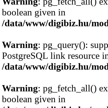
Warning
: pg_fetch_all() e
boolean given in
/data/www/digibiz.hu/mod
Warning
: pg_query(): supp
PostgreSQL link resource i
/data/www/digibiz.hu/mod
Warning
: pg_fetch_all() e
boolean given in