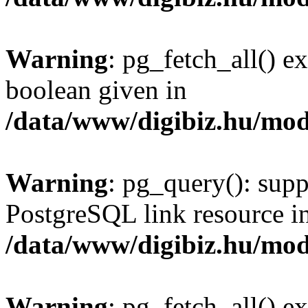
Warning
: pg_fetch_all() e
boolean given in
/data/www/digibiz.hu/mod
Warning
: pg_query(): supp
PostgreSQL link resource i
/data/www/digibiz.hu/mod
Warning
: pg_fetch_all() e