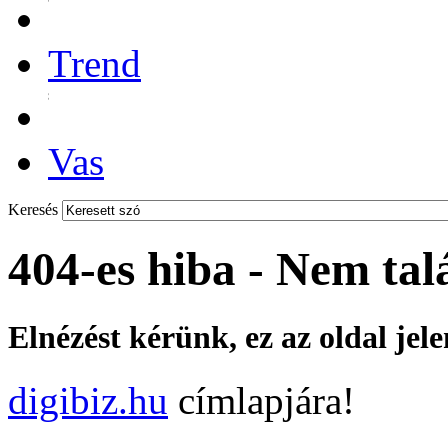
Trend
Vas
Keresés
404-es hiba - Nem tal
Elnézést kérünk, ez az oldal jel
digibiz.hu
címlapjára!