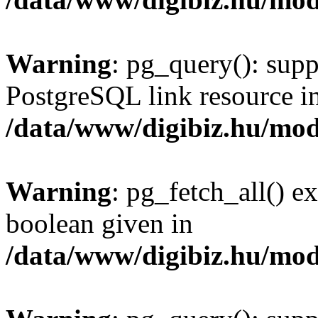
Warning
: pg_query(): supp
PostgreSQL link resource i
/data/www/digibiz.hu/mod
Warning
: pg_fetch_all() e
boolean given in
/data/www/digibiz.hu/mod