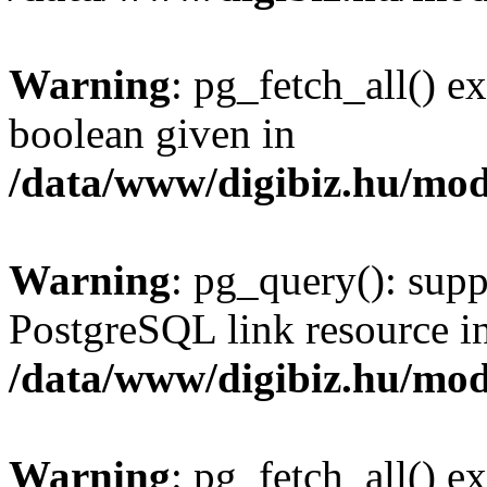
Warning
: pg_fetch_all() e
boolean given in
/data/www/digibiz.hu/mod
Warning
: pg_query(): supp
PostgreSQL link resource i
/data/www/digibiz.hu/mod
Warning
: pg_fetch_all() e