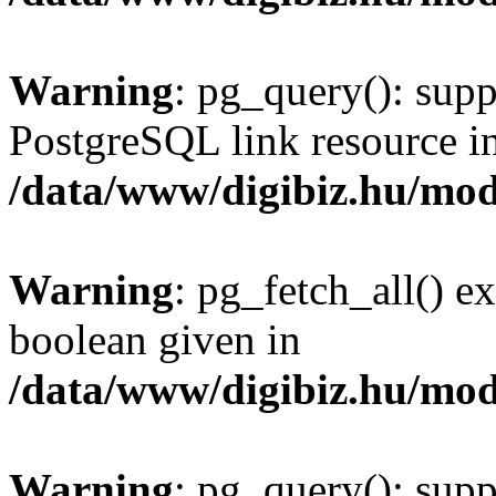
Warning
: pg_query(): supp
PostgreSQL link resource i
/data/www/digibiz.hu/mod
Warning
: pg_fetch_all() e
boolean given in
/data/www/digibiz.hu/mod
Warning
: pg_query(): supp