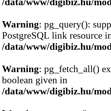
/data/www/digibiz.hu/mod
Warning
: pg_query(): supp
PostgreSQL link resource i
/data/www/digibiz.hu/mod
Warning
: pg_fetch_all() e
boolean given in
/data/www/digibiz.hu/mod