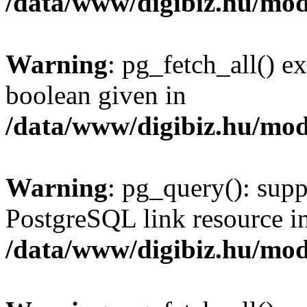
/data/www/digibiz.hu/mod
Warning
: pg_fetch_all() e
boolean given in
/data/www/digibiz.hu/mod
Warning
: pg_query(): supp
PostgreSQL link resource i
/data/www/digibiz.hu/mod