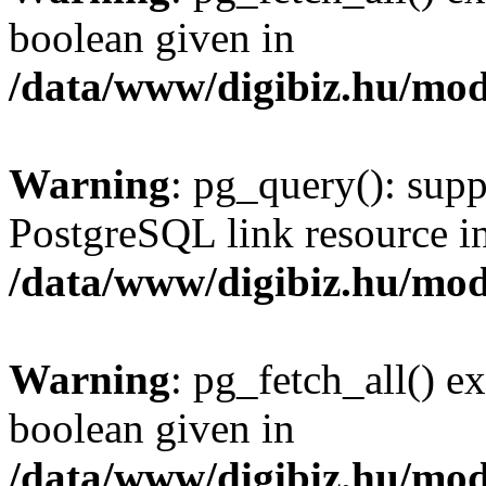
boolean given in
/data/www/digibiz.hu/mod
Warning
: pg_query(): supp
PostgreSQL link resource i
/data/www/digibiz.hu/mod
Warning
: pg_fetch_all() e
boolean given in
/data/www/digibiz.hu/mod