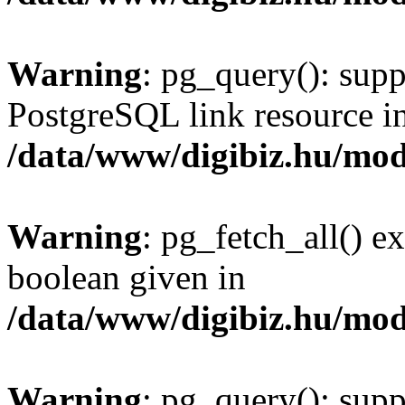
Warning
: pg_query(): supp
PostgreSQL link resource i
/data/www/digibiz.hu/mod
Warning
: pg_fetch_all() e
boolean given in
/data/www/digibiz.hu/mod
Warning
: pg_query(): supp