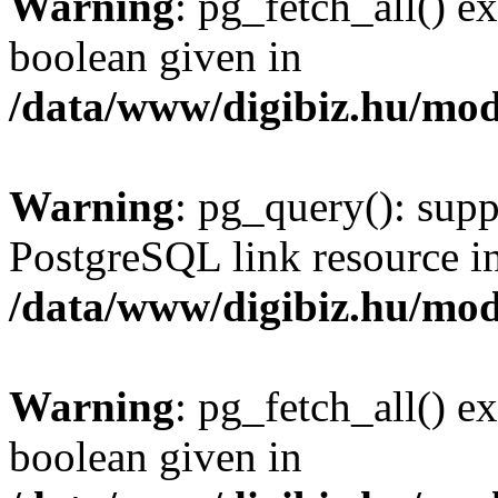
Warning
: pg_fetch_all() e
boolean given in
/data/www/digibiz.hu/mod
Warning
: pg_query(): supp
PostgreSQL link resource i
/data/www/digibiz.hu/mod
Warning
: pg_fetch_all() e
boolean given in