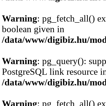
Warning
: pg_fetch_all() e
boolean given in
/data/www/digibiz.hu/mod
Warning
: pg_query(): supp
PostgreSQL link resource i
/data/www/digibiz.hu/mod
Warning
: pg_fetch_all() e