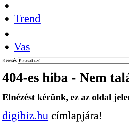
Trend
Vas
Keresés
404-es hiba - Nem tal
Elnézést kérünk, ez az oldal jel
digibiz.hu
címlapjára!