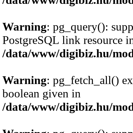
Warning
: pg_query(): supp
PostgreSQL link resource i
/data/www/digibiz.hu/mod
Warning
: pg_fetch_all() e
boolean given in
/data/www/digibiz.hu/mod