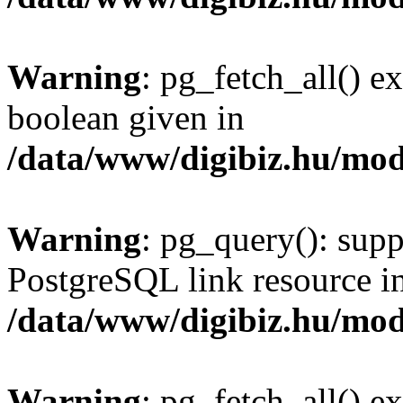
Warning
: pg_fetch_all() e
boolean given in
/data/www/digibiz.hu/mod
Warning
: pg_query(): supp
PostgreSQL link resource i
/data/www/digibiz.hu/mod
Warning
: pg_fetch_all() e