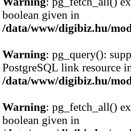
Warning
: pg_fetch_all() e
boolean given in
/data/www/digibiz.hu/mod
Warning
: pg_query(): supp
PostgreSQL link resource i
/data/www/digibiz.hu/mod
Warning
: pg_fetch_all() e
boolean given in