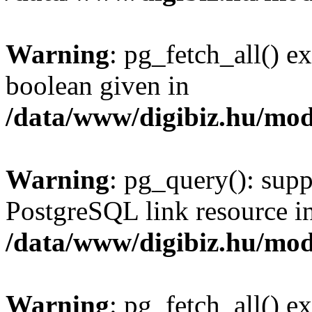
Warning
: pg_fetch_all() e
boolean given in
/data/www/digibiz.hu/mod
Warning
: pg_query(): supp
PostgreSQL link resource i
/data/www/digibiz.hu/mod
Warning
: pg_fetch_all() e