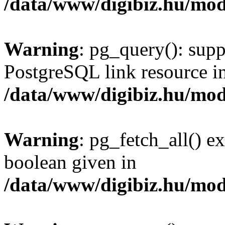
/data/www/digibiz.hu/mod
Warning
: pg_query(): supp
PostgreSQL link resource i
/data/www/digibiz.hu/mod
Warning
: pg_fetch_all() e
boolean given in
/data/www/digibiz.hu/mod