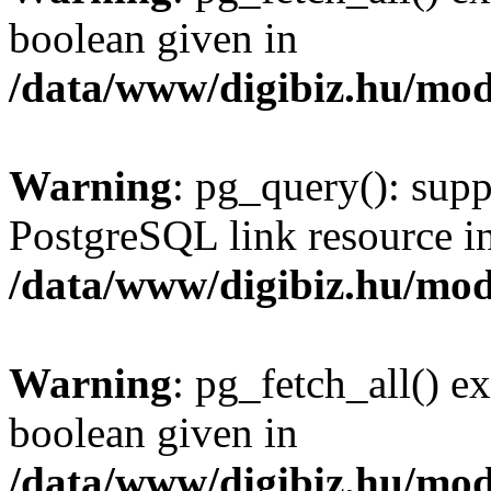
boolean given in
/data/www/digibiz.hu/mod
Warning
: pg_query(): supp
PostgreSQL link resource i
/data/www/digibiz.hu/mod
Warning
: pg_fetch_all() e
boolean given in
/data/www/digibiz.hu/mod