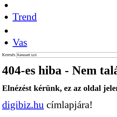
Trend
Vas
Keresés
404-es hiba - Nem tal
Elnézést kérünk, ez az oldal jel
digibiz.hu
címlapjára!