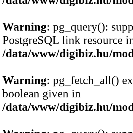
Warning
: pg_query(): supp
PostgreSQL link resource i
/data/www/digibiz.hu/mod
Warning
: pg_fetch_all() e
boolean given in
/data/www/digibiz.hu/mod