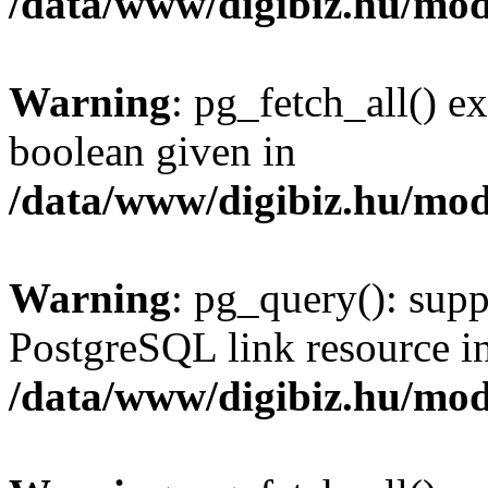
/data/www/digibiz.hu/mod
Warning
: pg_fetch_all() e
boolean given in
/data/www/digibiz.hu/mod
Warning
: pg_query(): supp
PostgreSQL link resource i
/data/www/digibiz.hu/mod