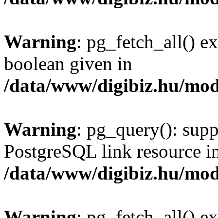
Warning
: pg_fetch_all() e
boolean given in
/data/www/digibiz.hu/mod
Warning
: pg_query(): supp
PostgreSQL link resource i
/data/www/digibiz.hu/mod
Warning
: pg_fetch_all() e