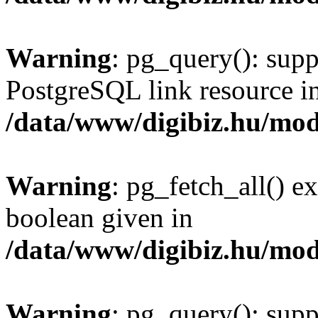
Warning
: pg_query(): supp
PostgreSQL link resource i
/data/www/digibiz.hu/mod
Warning
: pg_fetch_all() e
boolean given in
/data/www/digibiz.hu/mod
Warning
: pg_query(): supp