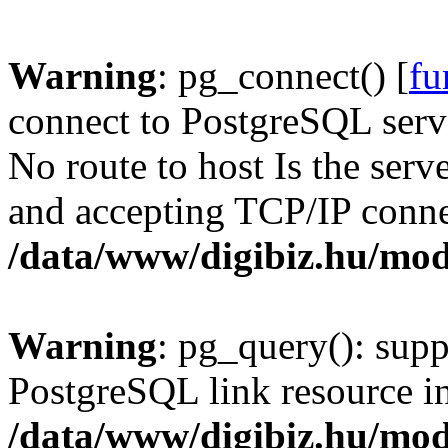
Warning
: pg_connect() [
fu
connect to PostgreSQL serve
No route to host Is the serv
and accepting TCP/IP conne
/data/www/digibiz.hu/mod
Warning
: pg_query(): supp
PostgreSQL link resource i
/data/www/digibiz.hu/mod