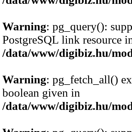
Warning
: pg_query(): supp
PostgreSQL link resource i
/data/www/digibiz.hu/mod
Warning
: pg_fetch_all() e
boolean given in
/data/www/digibiz.hu/mod