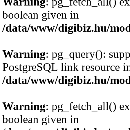
Warning
: pg_fetch_all() e
boolean given in
/data/www/digibiz.hu/mod
Warning
: pg_query(): supp
PostgreSQL link resource i
/data/www/digibiz.hu/mod
Warning
: pg_fetch_all() e
boolean given in