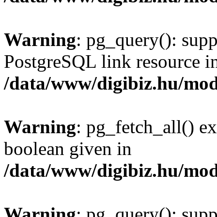
Warning
: pg_query(): supp
PostgreSQL link resource i
/data/www/digibiz.hu/mod
Warning
: pg_fetch_all() e
boolean given in
/data/www/digibiz.hu/mod
Warning
: pg_query(): supp