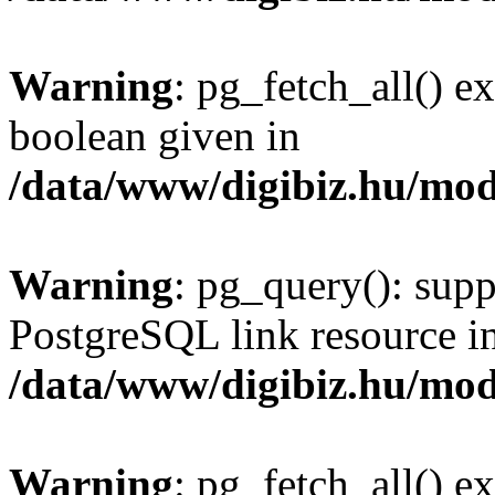
Warning
: pg_fetch_all() e
boolean given in
/data/www/digibiz.hu/mod
Warning
: pg_query(): supp
PostgreSQL link resource i
/data/www/digibiz.hu/mod
Warning
: pg_fetch_all() e