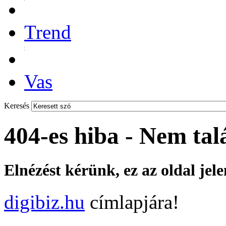
Trend
Vas
Keresés
404-es hiba - Nem tal
Elnézést kérünk, ez az oldal jel
digibiz.hu
címlapjára!