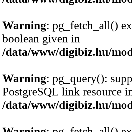
Warning
: pg_fetch_all() e
boolean given in
/data/www/digibiz.hu/mod
Warning
: pg_query(): supp
PostgreSQL link resource i
/data/www/digibiz.hu/mod
Warning
: pg_fetch_all() e