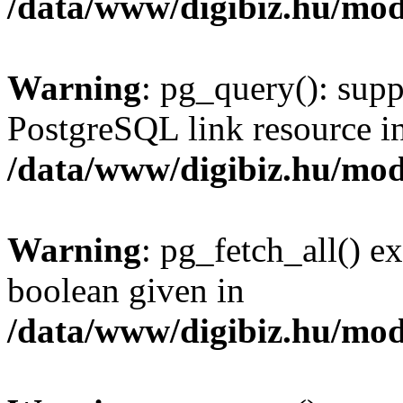
/data/www/digibiz.hu/mod
Warning
: pg_query(): supp
PostgreSQL link resource i
/data/www/digibiz.hu/mod
Warning
: pg_fetch_all() e
boolean given in
/data/www/digibiz.hu/mod