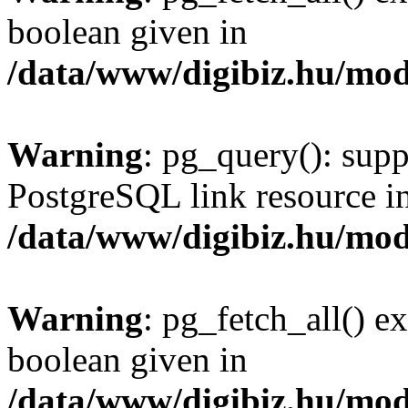
boolean given in
/data/www/digibiz.hu/mod
Warning
: pg_query(): supp
PostgreSQL link resource i
/data/www/digibiz.hu/mod
Warning
: pg_fetch_all() e
boolean given in
/data/www/digibiz.hu/mod