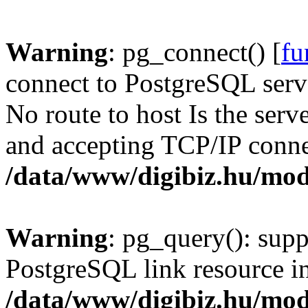
Warning
: pg_connect() [
fu
connect to PostgreSQL serve
No route to host Is the serv
and accepting TCP/IP conne
/data/www/digibiz.hu/mod
Warning
: pg_query(): supp
PostgreSQL link resource i
/data/www/digibiz.hu/mod