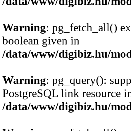
/data/www/digibiz.hu/mod
Warning
: pg_fetch_all() e
boolean given in
/data/www/digibiz.hu/mod
Warning
: pg_query(): supp
PostgreSQL link resource i
/data/www/digibiz.hu/mod