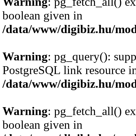
Warning
: pg_fetch_all() e
boolean given in
/data/www/digibiz.hu/mod
Warning
: pg_query(): supp
PostgreSQL link resource i
/data/www/digibiz.hu/mod
Warning
: pg_fetch_all() e
boolean given in