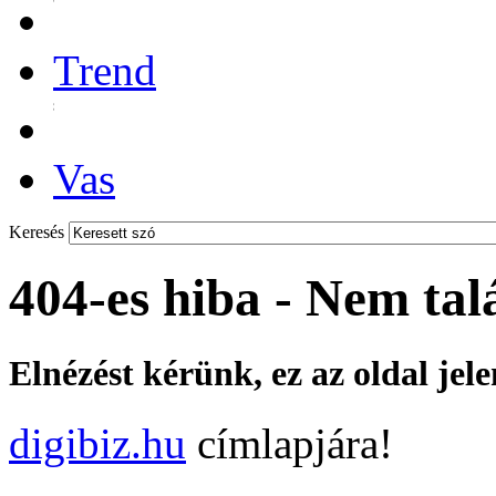
Trend
Vas
Keresés
404-es hiba - Nem tal
Elnézést kérünk, ez az oldal jel
digibiz.hu
címlapjára!