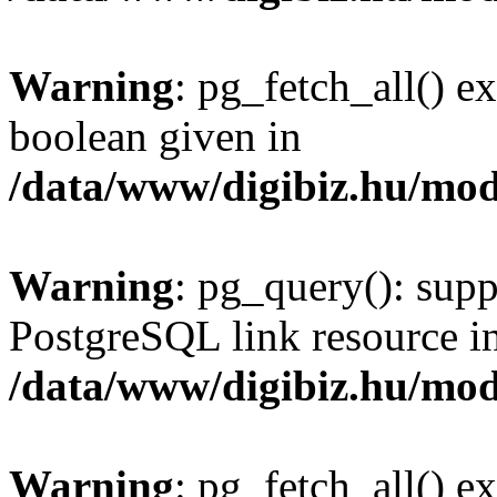
Warning
: pg_fetch_all() e
boolean given in
/data/www/digibiz.hu/mod
Warning
: pg_query(): supp
PostgreSQL link resource i
/data/www/digibiz.hu/mod
Warning
: pg_fetch_all() e