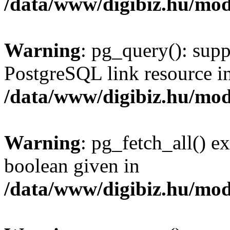
/data/www/digibiz.hu/mod
Warning
: pg_query(): supp
PostgreSQL link resource i
/data/www/digibiz.hu/mod
Warning
: pg_fetch_all() e
boolean given in
/data/www/digibiz.hu/mod