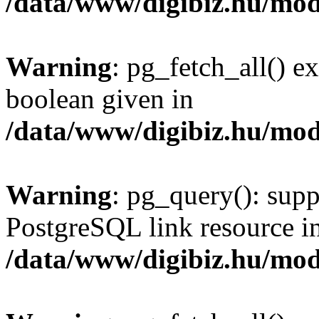
/data/www/digibiz.hu/mod
Warning
: pg_fetch_all() e
boolean given in
/data/www/digibiz.hu/mod
Warning
: pg_query(): supp
PostgreSQL link resource i
/data/www/digibiz.hu/mod