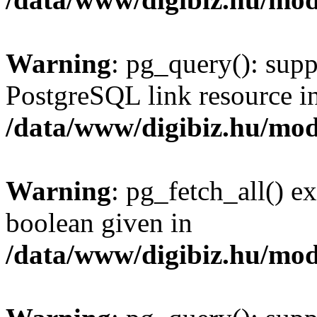
Warning
: pg_query(): supp
PostgreSQL link resource i
/data/www/digibiz.hu/mod
Warning
: pg_fetch_all() e
boolean given in
/data/www/digibiz.hu/mod