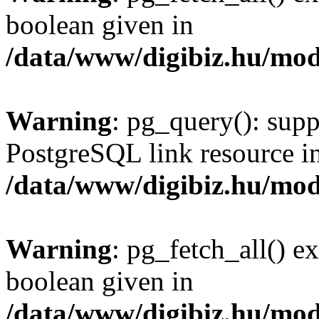
boolean given in
/data/www/digibiz.hu/mod
Warning
: pg_query(): supp
PostgreSQL link resource i
/data/www/digibiz.hu/mod
Warning
: pg_fetch_all() e
boolean given in
/data/www/digibiz.hu/mod