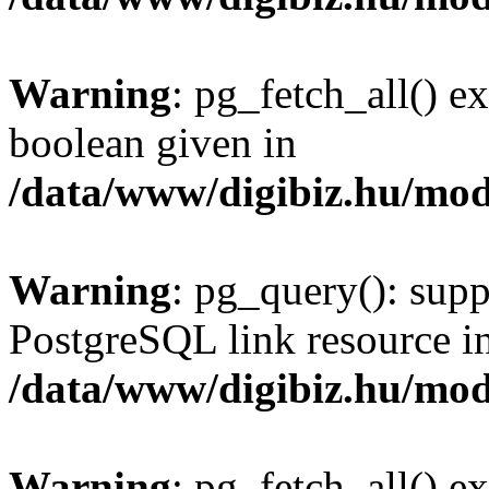
Warning
: pg_fetch_all() e
boolean given in
/data/www/digibiz.hu/mod
Warning
: pg_query(): supp
PostgreSQL link resource i
/data/www/digibiz.hu/mod
Warning
: pg_fetch_all() e