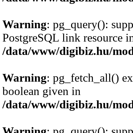
Warning
: pg_query(): supp
PostgreSQL link resource i
/data/www/digibiz.hu/mod
Warning
: pg_fetch_all() e
boolean given in
/data/www/digibiz.hu/mod
Warning
: pg_query(): supp