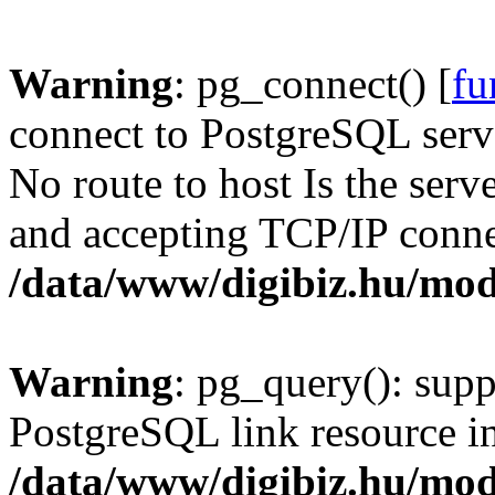
Warning
: pg_connect() [
fu
connect to PostgreSQL serve
No route to host Is the serv
and accepting TCP/IP conne
/data/www/digibiz.hu/mod
Warning
: pg_query(): supp
PostgreSQL link resource i
/data/www/digibiz.hu/mod