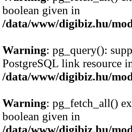
boolean given in
/data/www/digibiz.hu/mod
Warning
: pg_query(): supp
PostgreSQL link resource i
/data/www/digibiz.hu/mod
Warning
: pg_fetch_all() e
boolean given in
/data/www/digibiz.hu/mod