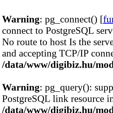
Warning
: pg_connect() [
fu
connect to PostgreSQL serve
No route to host Is the serv
and accepting TCP/IP conne
/data/www/digibiz.hu/mod
Warning
: pg_query(): supp
PostgreSQL link resource i
/data/www/digibiz.hu/mod