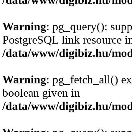
Warning
: pg_query(): supp
PostgreSQL link resource i
/data/www/digibiz.hu/mod
Warning
: pg_fetch_all() e
boolean given in
/data/www/digibiz.hu/mod