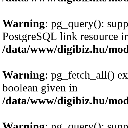
Warning
: pg_query(): supp
PostgreSQL link resource i
/data/www/digibiz.hu/mod
Warning
: pg_fetch_all() e
boolean given in
/data/www/digibiz.hu/mod
Warning
: pg_query(): supp