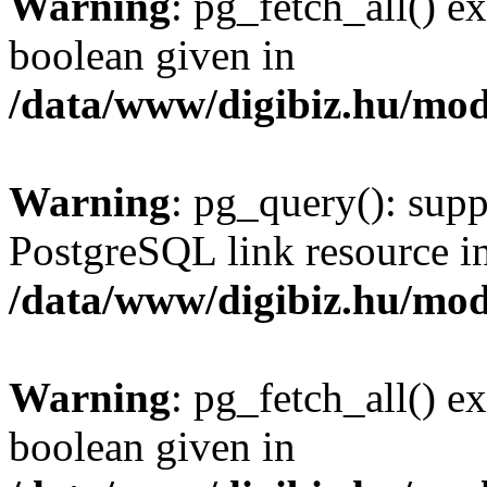
Warning
: pg_fetch_all() e
boolean given in
/data/www/digibiz.hu/mod
Warning
: pg_query(): supp
PostgreSQL link resource i
/data/www/digibiz.hu/mod
Warning
: pg_fetch_all() e
boolean given in