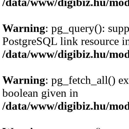
/data/www/digibiz.hu/mod
Warning
: pg_query(): supp
PostgreSQL link resource i
/data/www/digibiz.hu/mod
Warning
: pg_fetch_all() e
boolean given in
/data/www/digibiz.hu/mod