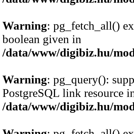
Warning
: pg_fetch_all() e
boolean given in
/data/www/digibiz.hu/mod
Warning
: pg_query(): supp
PostgreSQL link resource i
/data/www/digibiz.hu/mod
Warning
: pg_fetch_all() e