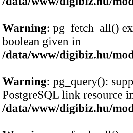
/data/www/digibiz.hu/mod
Warning
: pg_fetch_all() e
boolean given in
/data/www/digibiz.hu/mod
Warning
: pg_query(): supp
PostgreSQL link resource i
/data/www/digibiz.hu/mod