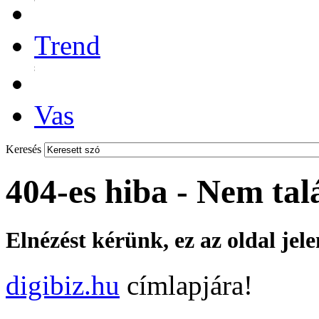
Trend
Vas
Keresés
404-es hiba - Nem tal
Elnézést kérünk, ez az oldal jel
digibiz.hu
címlapjára!