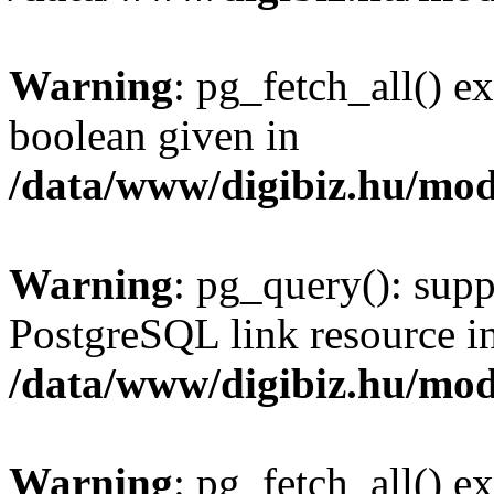
Warning
: pg_fetch_all() e
boolean given in
/data/www/digibiz.hu/mod
Warning
: pg_query(): supp
PostgreSQL link resource i
/data/www/digibiz.hu/mod
Warning
: pg_fetch_all() e