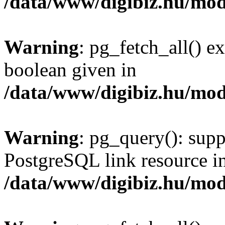
/data/www/digibiz.hu/mod
Warning
: pg_fetch_all() e
boolean given in
/data/www/digibiz.hu/mod
Warning
: pg_query(): supp
PostgreSQL link resource i
/data/www/digibiz.hu/mod