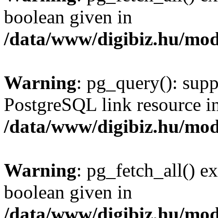
boolean given in
/data/www/digibiz.hu/mod
Warning
: pg_query(): supp
PostgreSQL link resource i
/data/www/digibiz.hu/mod
Warning
: pg_fetch_all() e
boolean given in
/data/www/digibiz.hu/mod