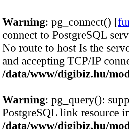
Warning
: pg_connect() [
fu
connect to PostgreSQL serve
No route to host Is the serv
and accepting TCP/IP conne
/data/www/digibiz.hu/mod
Warning
: pg_query(): supp
PostgreSQL link resource i
/data/www/digibiz.hu/mod