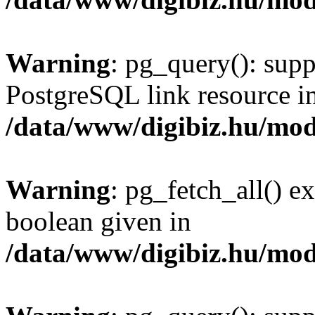
Warning
: pg_query(): supp
PostgreSQL link resource i
/data/www/digibiz.hu/mod
Warning
: pg_fetch_all() e
boolean given in
/data/www/digibiz.hu/mod