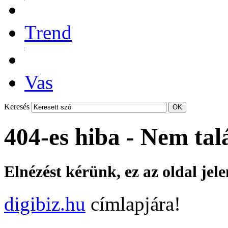
Trend
Vas
Keresés
404-es hiba - Nem tal
Elnézést kérünk, ez az oldal jel
digibiz.hu
címlapjára!