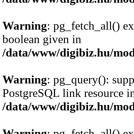
Warning
: pg_fetch_all() e
boolean given in
/data/www/digibiz.hu/mod
Warning
: pg_query(): supp
PostgreSQL link resource i
/data/www/digibiz.hu/mod
Warning
: pg_fetch_all() e