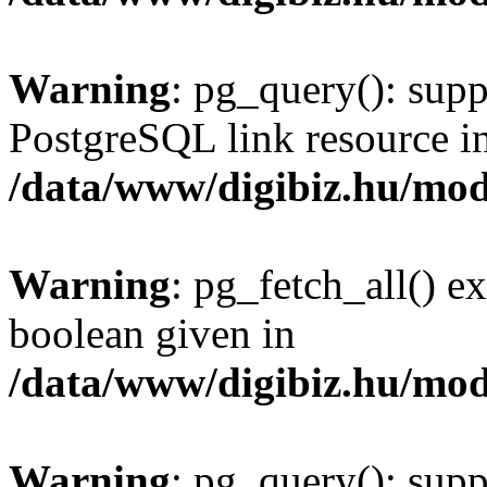
Warning
: pg_query(): supp
PostgreSQL link resource i
/data/www/digibiz.hu/mod
Warning
: pg_fetch_all() e
boolean given in
/data/www/digibiz.hu/mod
Warning
: pg_query(): supp