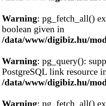
Warning
: pg_fetch_all() e
boolean given in
/data/www/digibiz.hu/mod
Warning
: pg_query(): supp
PostgreSQL link resource i
/data/www/digibiz.hu/mod
Warning
: pg_fetch_all() e