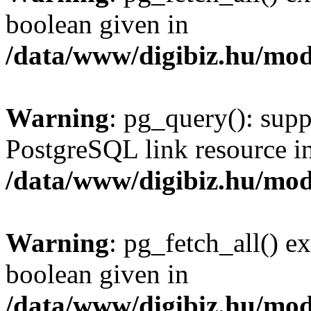
boolean given in
/data/www/digibiz.hu/mod
Warning
: pg_query(): supp
PostgreSQL link resource i
/data/www/digibiz.hu/mod
Warning
: pg_fetch_all() e
boolean given in
/data/www/digibiz.hu/mod