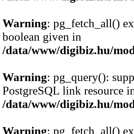
Warning
: pg_fetch_all() e
boolean given in
/data/www/digibiz.hu/mod
Warning
: pg_query(): supp
PostgreSQL link resource i
/data/www/digibiz.hu/mod
Warning
: pg_fetch_all() e