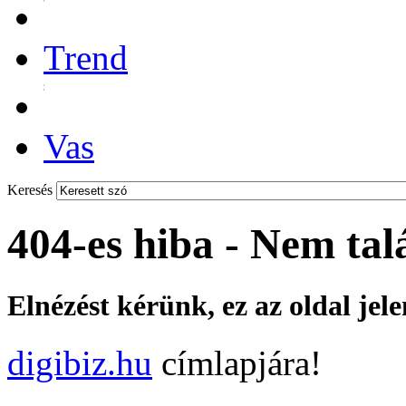
Trend
Vas
Keresés
404-es hiba - Nem tal
Elnézést kérünk, ez az oldal jel
digibiz.hu
címlapjára!