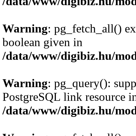
/data/www/digibiz.hu/mod
Warning
: pg_fetch_all() e
boolean given in
/data/www/digibiz.hu/mod
Warning
: pg_query(): supp
PostgreSQL link resource i
/data/www/digibiz.hu/mod