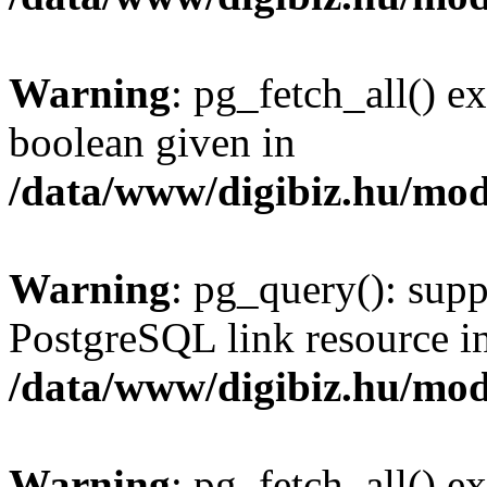
Warning
: pg_fetch_all() e
boolean given in
/data/www/digibiz.hu/mod
Warning
: pg_query(): supp
PostgreSQL link resource i
/data/www/digibiz.hu/mod
Warning
: pg_fetch_all() e