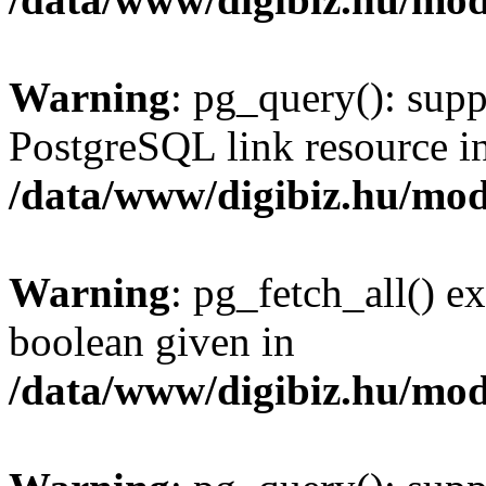
Warning
: pg_query(): supp
PostgreSQL link resource i
/data/www/digibiz.hu/mod
Warning
: pg_fetch_all() e
boolean given in
/data/www/digibiz.hu/mod