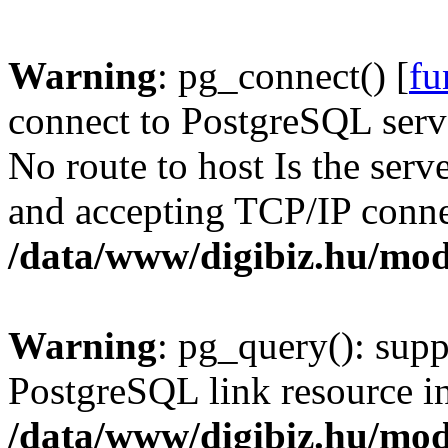
Warning
: pg_connect() [
fu
connect to PostgreSQL serve
No route to host Is the serv
and accepting TCP/IP conne
/data/www/digibiz.hu/mod
Warning
: pg_query(): supp
PostgreSQL link resource i
/data/www/digibiz.hu/mod