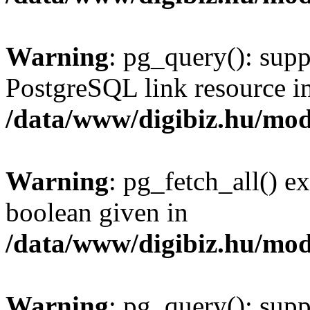
Warning
: pg_query(): supp
PostgreSQL link resource i
/data/www/digibiz.hu/mod
Warning
: pg_fetch_all() e
boolean given in
/data/www/digibiz.hu/mod
Warning
: pg_query(): supp