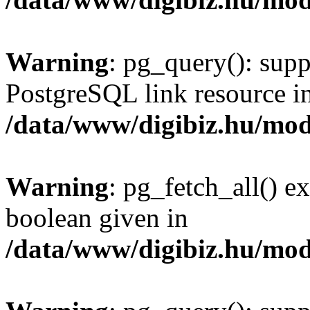
Warning
: pg_query(): supp
PostgreSQL link resource i
/data/www/digibiz.hu/mod
Warning
: pg_fetch_all() e
boolean given in
/data/www/digibiz.hu/mod