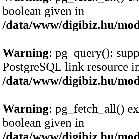
boolean given in
/data/www/digibiz.hu/mod
Warning
: pg_query(): supp
PostgreSQL link resource i
/data/www/digibiz.hu/mod
Warning
: pg_fetch_all() e
boolean given in
/data/www/digibiz.hu/mod