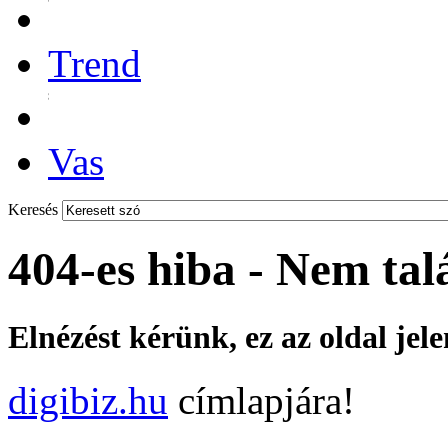
Trend
Vas
Keresés
404-es hiba - Nem tal
Elnézést kérünk, ez az oldal jel
digibiz.hu
címlapjára!