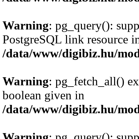
Warning
: pg_query(): supp
PostgreSQL link resource i
/data/www/digibiz.hu/mod
Warning
: pg_fetch_all() e
boolean given in
/data/www/digibiz.hu/mod
Warning
: pg_query(): supp