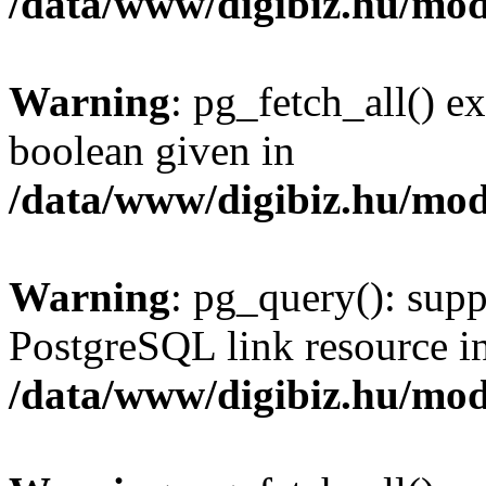
/data/www/digibiz.hu/mod
Warning
: pg_fetch_all() e
boolean given in
/data/www/digibiz.hu/mod
Warning
: pg_query(): supp
PostgreSQL link resource i
/data/www/digibiz.hu/mod