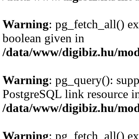
Warning
: pg_fetch_all() e
boolean given in
/data/www/digibiz.hu/mod
Warning
: pg_query(): supp
PostgreSQL link resource i
/data/www/digibiz.hu/mod
Warning
: pg_fetch_all() e