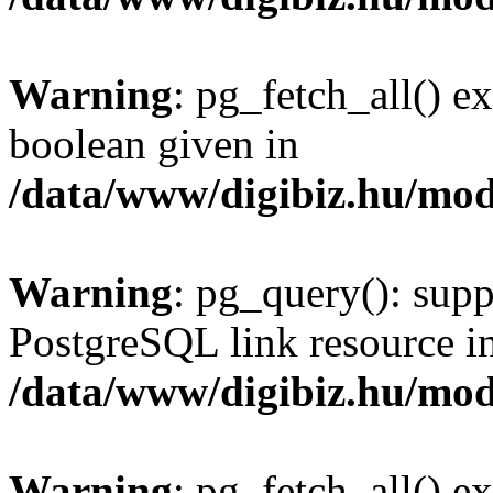
Warning
: pg_fetch_all() e
boolean given in
/data/www/digibiz.hu/mod
Warning
: pg_query(): supp
PostgreSQL link resource i
/data/www/digibiz.hu/mod
Warning
: pg_fetch_all() e