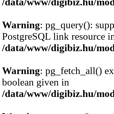
/data/www/digibiz.hu/mod
Warning
: pg_query(): supp
PostgreSQL link resource i
/data/www/digibiz.hu/mod
Warning
: pg_fetch_all() e
boolean given in
/data/www/digibiz.hu/mod