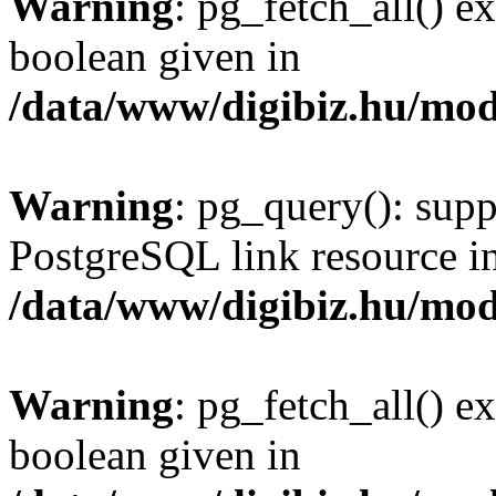
Warning
: pg_fetch_all() e
boolean given in
/data/www/digibiz.hu/mod
Warning
: pg_query(): supp
PostgreSQL link resource i
/data/www/digibiz.hu/mod
Warning
: pg_fetch_all() e
boolean given in