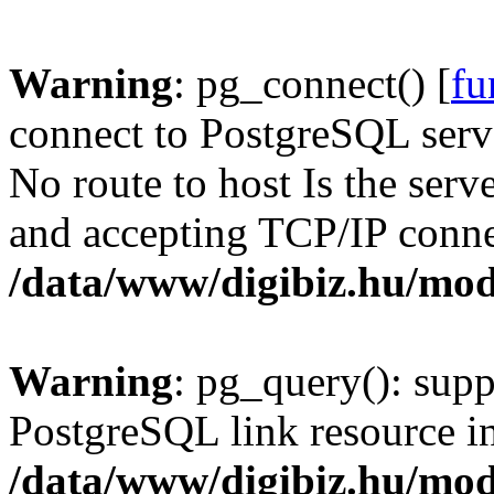
Warning
: pg_connect() [
fu
connect to PostgreSQL serve
No route to host Is the serv
and accepting TCP/IP conne
/data/www/digibiz.hu/mod
Warning
: pg_query(): supp
PostgreSQL link resource i
/data/www/digibiz.hu/mod